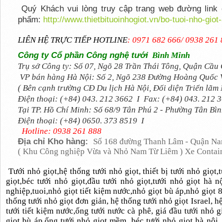
Quý Khách vui lòng truy cập trang web đường link d
phẩm:
http://www.thietbituoinhogiot.vn/bo-tuoi-nho-gio
LIÊN HỆ TRỰC TIẾP HOTLINE
: 0971 682 666/ 0938 261
Công ty Cổ phần Công nghệ tưới
Bình Minh
Trụ sở Công ty:
Số 07, Ngõ 28 Trần Thái Tông, Quận Cầu 
VP bán hàng
Hà Nội:
Số 2, Ngõ 238 Đường Hoàng Quốc Vi
( Bên cạnh trường CĐ Du lịch Hà Nội, Đối diện Triển lãm
Điện thoại:
(+84) 043. 212 3662 I
Fax:
(+84) 043. 212 
Tại TP. Hồ Chí Minh:
Số 68/9 Tân Phú 2 - Phường Tân Bình
Điện thoại:
(+84) 0650. 373 8519 I
Hotline: 0938 261 888
Địa chỉ Kho hàng:
Số 168 đường Thanh Lâm - Quận Nam
( Khu Công nghiệp Vừa và Nhỏ Nam Từ Liêm ) Xe Contai
Tưới nhỏ giọt,hệ thống tưới nhỏ giọt, thiết bị tưới nhỏ giọt
giọt,béc tưới nhỏ giọt,đầu tưới nhỏ giọt,tưới nhỏ giọt hà n
nghiệp,tuoi,nhỏ giọt tiết kiệm nước,nhỏ giọt bù áp,nhỏ giọt 8
thống tưới nhỏ giọt đơn giản, hệ thống tưới nhỏ giọt Israel, h
tưới tiết kiệm nước,ống tưới nước cà phê, giá đầu tưới nhỏ gi
giọt bù áp,ống tưới nhỏ giọt mềm, béc tưới nhỏ giọt hà nội,