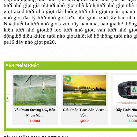
tưới nhỏ giọt giá rẻ,tưới nhỏ giọt nhà kính,tưới nhỏ giọt nhà
giọt azud,tưới nhỏ giọt dải luống,tưới nhỏ giọt quấn quanh
nhỏ giọt,đại lý tưới nhỏ giọt,tưới nhỏ giọt azud tây ban nh
Nha,thiết bị tưới nhỏ giọt azud tây ban nha, báo giá hệ thống
kiện tưới nhỏ giọt,bộ lọc tưới nhỏ giọt, van tưới nhỏ giọ
động,bộ điều khiển tưới nhỏ giọt,thiết kế hệ thống tưới nhỏ g
pe16,dây nhỏ giọt pe20.
SẢN PHẨM KHÁC
Vòi Phun Sương ÚC, Béc
Giải Pháp Tưới Sân Vườn,
Dây Tưới Nhỏ
Phun Mù...
Vòi...
Luống
1,000đ
1,000đ
1,00