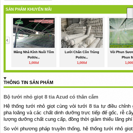
SẢN PHẨM KHUYẾN MÃI
Màng Nhà Kính Nuôi Tôm
Lưới Chắn Côn Trùng
Vòi Phun Sươ
Politiv...
Politiv...
Phun M
1,000đ
1,000đ
1,00
THÔNG TIN SẢN PHẨM
Bộ tưới nhỏ giọt 8 tia Azud có thân cắm
Hệ thống tưới nhỏ giọt cùng vòi tưới 8 tia tự điều chỉn
pha loãng và các chất dinh dưỡng trực tiếp đế gốc, rễ câ
lượng dưỡng chất cung cấp, đồng thời giảm thiểu lãng phí
So với phương pháp truyền thống, hệ thống tưới nhỏ giọ