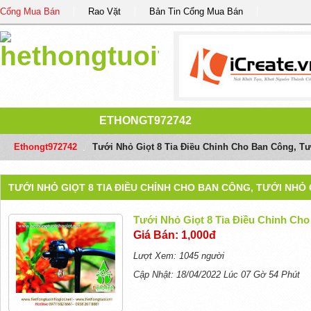
Cổng Mua Bán
Rao Vặt
Bản Tin Cổng Mua Bán
ETHONGT972742
Ethongt972742
/
Tưới Nhỏ Giọt 8 Tia Điều Chỉnh Cho Ban Công, T
TƯỚI NHỎ GIỌT 8 TIA ĐIỀU CHỈNH CHO BAN CÔNG, TƯỚI NHỎ
Tưới Nhỏ Giọt 8 Tia Điều Chỉnh Ch
Giá Bán: 1,000đ
Lượt Xem: 1045 người
Cập Nhật: 18/04/2022 Lúc 07 Gờ 54 Phút