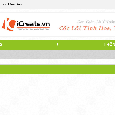
 Cổng Mua Bán
2
/
THÔN