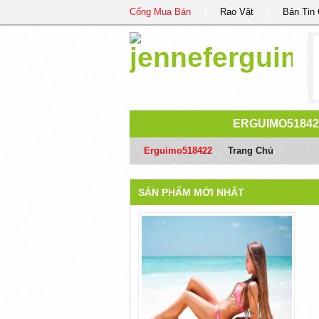
Cổng Mua Bán
Rao Vặt
Bản Tin
ERGUIMO51842
Erguimo518422
/
Trang Chủ
SẢN PHẨM MỚI NHẤT