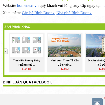
Website
homenext.vn
 quý khách vui lòng 
truy cập ngay tại
ht
Xem thêm:
Căn hộ Bình Dương
,
Nhà phố Bình Dương
SẢN PHẨM KHÁC
Tìm Hiểu Phong Thủy
Hình Ảnh Thực Tế Các
Dự Án Minh Q
Phòng Ngủ...
Góc Nhìn...
Thủ Dầ
Liên Hệ
1,000đ
1,00
BÌNH LUẬN QUA FACEBOOK