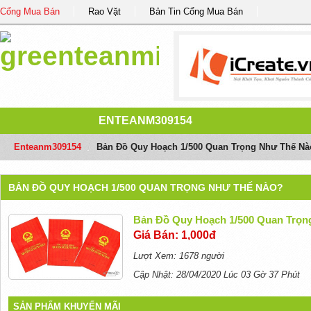
Cổng Mua Bán
Rao Vặt
Bản Tin Cổng Mua Bán
ENTEANM309154
Enteanm309154
/
Bản Đồ Quy Hoạch 1/500 Quan Trọng Như Thế Nà
BẢN ĐỒ QUY HOẠCH 1/500 QUAN TRỌNG NHƯ THẾ NÀO?
Bản Đồ Quy Hoạch 1/500 Quan Trọn
Giá Bán: 1,000đ
Lượt Xem: 1678 người
Cập Nhật: 28/04/2020 Lúc 03 Gờ 37 Phút
SẢN PHẨM KHUYẾN MÃI