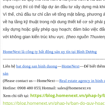
chung cư) thì có thể lập dự án đầu tư xây dựng mà khô
Vì thế, chủ đầu tư chỉ cần vẽ tổng mặt bằng, phương án
về hạ tầng kỹ thuật trong nội dung thiết kế cơ sở phả
xây dựng hoặc giấy phép quy hoạch; đảm bảo việc đấu
với không gian kiến trúc khu vực.
(theo nguồn Thuvien
HomeNext là công ty bất động sản uy tín tại Bình Dương
— — — — — — — — — — — — — — — — — — — — — — — — 
Liên hệ
bat dong san binh duong
 — 
HomeNext
 — Để biết thêm 
sản
(Please contact us — 
HomeNext — 
Real estate agency in binh
Hotline: 0908 480 055| Hotmail: sales@homenext.vn
https://blog.homenext.vn/phap-ly/
Xem chi tiết tại: 
https://blog.homenext.vn/phap-ly/ban-do-quy-hoac