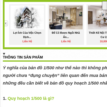
Lợi Ích Của Việc Chọn
Để Có Được Ngôi Nhà
Thiết Kế Nội 
Dịch...
Ấn...
Cư 2.
Liên Hệ
Liên Hệ
10,00
THÔNG TIN SẢN PHẨM
Ý nghĩa của bản đồ 1/500 như thế nào thì không phả
người chưa “đụng chuyện” liên quan đến mua bán 
những đều cần biết về bản đồ quy hoạch 1/500 nhất
1.
Quy hoạch 1/500 là gì?