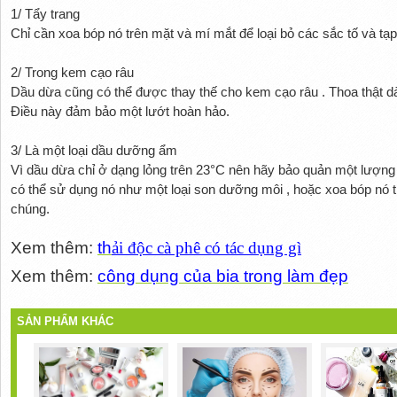
1/ Tẩy trang
Chỉ cần xoa bóp nó trên mặt và mí mắt để loại bỏ các sắc tố và tạp
2/ Trong kem cạo râu
Dầu dừa cũng có thể được thay thế cho kem cạo râu . Thoa thật d
Điều này đảm bảo một lướt hoàn hảo.
3/ Là một loại dầu dưỡng ẩm
Vì dầu dừa chỉ ở dạng lỏng trên 23°C nên hãy bảo quản một lượng 
có thể sử dụng nó như một loại son dưỡng môi , hoặc xoa bóp nó t
chúng.
Xem thêm:
th
ải độc cà phê có tác dụng gì
Xem thêm:
c
ông dụng của bia trong làm đẹp
SẢN PHẨM KHÁC