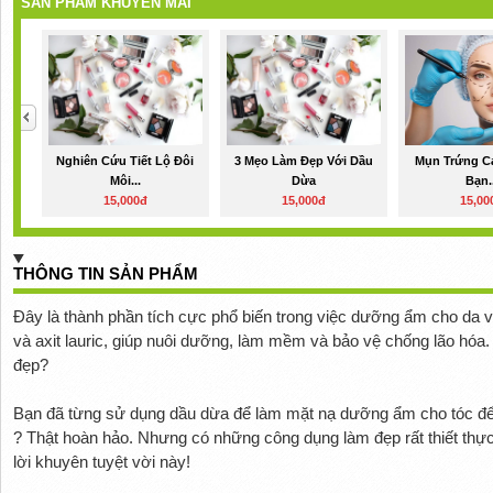
SẢN PHẨM KHUYẾN MÃI
Nghiên Cứu Tiết Lộ Đôi
3 Mẹo Làm Đẹp Với Dầu
Mụn Trứng Cá
Môi...
Dừa
Bạn..
15,000đ
15,000đ
15,00
THÔNG TIN SẢN PHẨM
Đây là thành phần tích cực phổ biến trong việc dưỡng ẩm cho da 
và axit lauric, giúp nuôi dưỡng, làm mềm và bảo vệ chống lão hó
đẹp?
Bạn đã từng sử dụng dầu dừa để làm mặt nạ dưỡng ẩm cho tóc để
? Thật hoàn hảo. Nhưng có những công dụng làm đẹp rất thiết thực
lời khuyên tuyệt vời này!