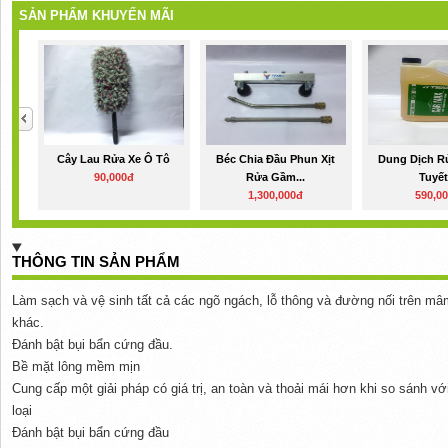
SẢN PHẨM KHUYẾN MÃI
Cây Lau Rửa Xe Ô Tô
Béc Chia Đầu Phun Xịt
Dung Dịch R
90,000đ
Rửa Gầm...
Tuyết.
1,300,000đ
590,0
THÔNG TIN SẢN PHẨM
Làm sạch và vệ sinh tất cả các ngõ ngách, lỗ thông và đường nối trên mâm
khác.
Đánh bật bụi bẩn cứng đầu.
Bề mặt lông mềm mịn
Cung cấp một giải pháp có giá trị, an toàn và thoải mái hơn khi so sánh 
loại
Đánh bật bụi bẩn cứng đầu