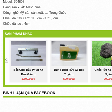
Model: 704608
Hãng sản xuất: MaxShine
Công nghệ Mỹ sản sản xuất tại Trung Quốc
Chiều dài tay cầm: 11,5cm và 21,5cm
Chiều dài sợi: 4cm
SẢN PHẨM KHÁC
Béc Chia Đầu Phun Xịt
Dung Dịch Rửa Xe Bọt
Chổi Rửa Xe
Rửa Gầm...
Tuyết...
Ngắn.
1,300,000đ
590,000đ
200,0
BÌNH LUẬN QUA FACEBOOK