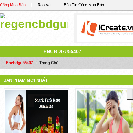
Cổng Mua Bán
Rao Vặt
Bản Tin Cổng Mua Bán
ENCBDGU55407
Encbdgu55407
/
Trang Chủ
SẢN PHẨM MỚI NHẤT