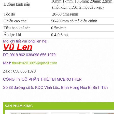
16mm;17mm; 18.5mm; 20mm; 22mm
Đường kính nắp
(mỗi kích thước là một đầu kẹp)
Tốc độ
20-60 times/min
Chiều cao chai
50-200mm có thể điều chỉnh
Tiêu hao khí nén
0.5m/min
Áp lực khí
0.4-0.6mpa
Mọi chi tiết vui lòng liên hệ:
Vũ Len
ĐT: 0918.862.038/098.656.1979
Mail:
thuylen201085@gmail.com
Zalo : 098.656.1979
CÔNG TY CỔ PHẦN THIẾT BỊ MCBROTHER
Số 33 đường số 5, KDC Vĩnh Lộc, Bình Hưng Hòa B, Bình Tân
SẢN PHẨM KHÁC