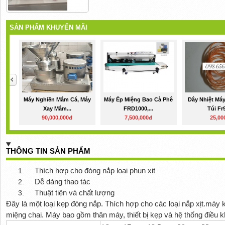
SẢN PHẨM KHUYẾN MÃI
Máy Nghiền Mắm Cá, Máy
Máy Ép Miệng Bao Cà Phê
Dây Nhiệt Má
Xay Mắm...
FRD1000,...
Túi Fr
90,000,000đ
7,500,000đ
25,00
THÔNG TIN SẢN PHẨM
Thích hợp cho đóng nắp loại phun xịt
1.
Dễ dàng thao tác
2.
Thuật tiện và chất lượng
3.
Đây
là một loại kẹp đóng nắp. Thích hợp cho các loại nắp xịt.máy
miệng chai. Máy bao gồm thân máy, thiết bị kẹp và hệ thống điều k