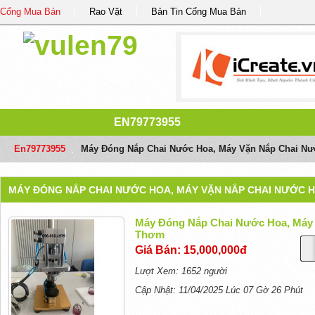
Cổng Mua Bán
Rao Vặt
Bản Tin Cổng Mua Bán
EN79773955
En79773955
/
Máy Đóng Nắp Chai Nước Hoa, Máy Vặn Nắp Chai Nư
MÁY ĐÓNG NẮP CHAI NƯỚC HOA, MÁY VẶN NẮP CHAI NƯỚC H
Máy Đóng Nắp Chai Nước Hoa, Máy 
Thơm
Giá Bán: 15,000,000đ
Lượt Xem: 1652 người
Cập Nhật: 11/04/2025 Lúc 07 Gờ 26 Phút