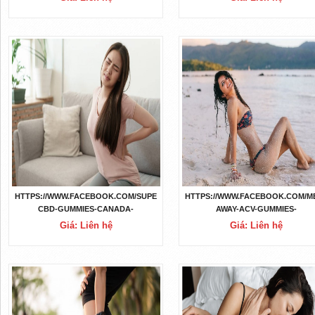
HTTPS://WWW.FACEBOOK.COM/SUPER-
HTTPS://WWW.FACEBOOK.COM/ME
CBD-GUMMIES-CANADA-
AWAY-ACV-GUMMIES-
100227056124889/
100350392778346
Giá: Liên hệ
Giá: Liên hệ