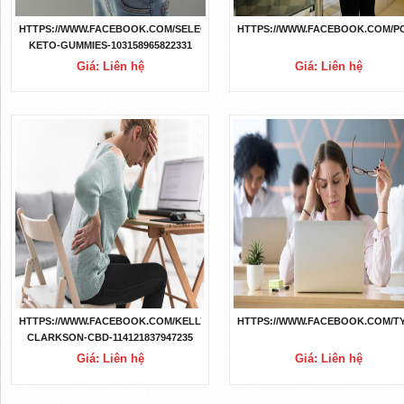
HTTPS://WWW.FACEBOOK.COM/SELECT-
HTTPS://WWW.FACEBOOK.COM/
KETO-GUMMIES-103158965822331
Giá: Liên hệ
Giá: Liên hệ
HTTPS://WWW.FACEBOOK.COM/KELLY-
HTTPS://WWW.FACEBOOK.COM/T
CLARKSON-CBD-114121837947235
Giá: Liên hệ
Giá: Liên hệ