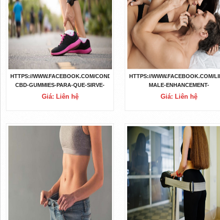
HTTPS://WWW.FACEBOOK.COM/CONDOR-
HTTPS://WWW.FACEBOOK.COM/LI
CBD-GUMMIES-PARA-QUE-SIRVE-
MALE-ENHANCEMENT-
104898132251320
102797152527665
Giá: Liên hệ
Giá: Liên hệ