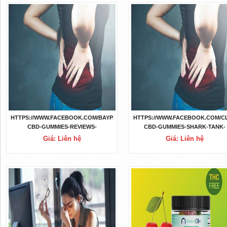
HTTPS://WWW.FACEBOOK.COM/BAYPARK-
HTTPS://WWW.FACEBOOK.COM/CL
CBD-GUMMIES-REVIEWS-
CBD-GUMMIES-SHARK-TANK-
109139218398230
REVIEWS-107197711912658
Giá: Liên hệ
Giá: Liên hệ