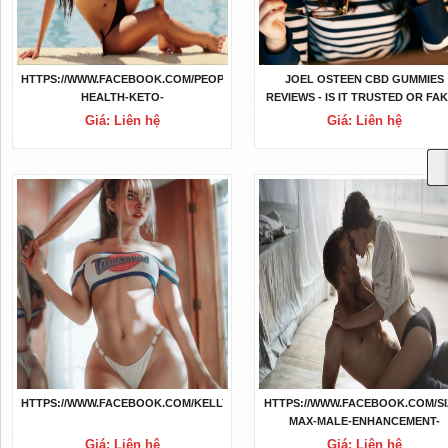
HTTPS://WWW.FACEBOOK.COM/PEOPLE/SUPER-
JOEL OSTEEN CBD GUMMIES
HEALTH-KETO-
REVIEWS - IS IT TRUSTED OR FA
GUMMIES/100091989642111/
Giá: Liên hệ
Giá: Liên hệ
HTTPS://WWW.FACEBOOK.COM/KELLYCLARKSONKETOGUMMIESUSA/%20
HTTPS://WWW.FACEBOOK.COM/SI
MAX-MALE-ENHANCEMENT-
101822835961671
Giá: Liên hệ
Giá: Liên hệ