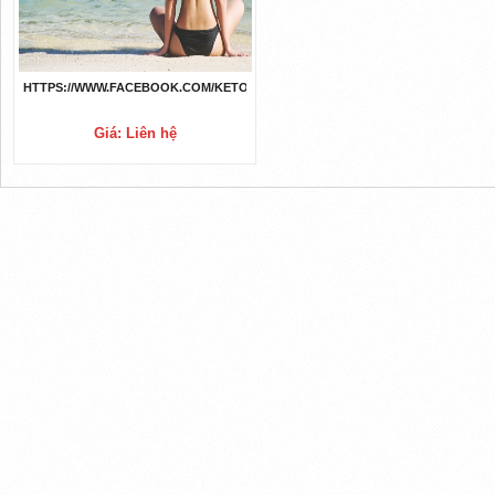
HTTPS://WWW.FACEBOOK.COM/KETOBHBGUMMIESSOUTHAFRICAREVIEWS/
Giá: Liên hệ