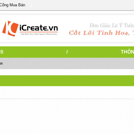
 Cổng Mua Bán
65
/
THÔN
án