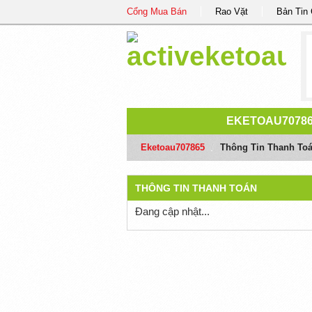
Cổng Mua Bán
Rao Vặt
Bản Tin
EKETOAU7078
Eketoau707865
/
Thông Tin Thanh To
THÔNG TIN THANH TOÁN
Đang cập nhật...