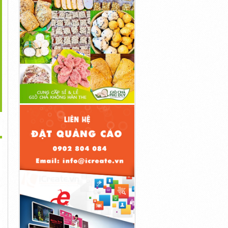
>
àm Hồ Cá Koi Giá Rẻ
Toàn Quốc
550,000đ