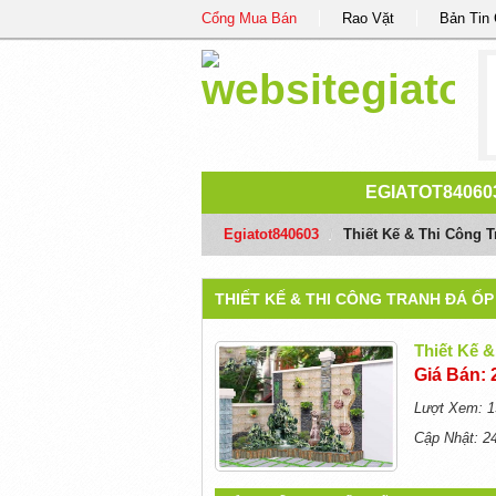
Cổng Mua Bán
Rao Vặt
Bản Tin
EGIATOT84060
Egiatot840603
/
Thiết Kế & Thi Công 
THIẾT KẾ & THI CÔNG TRANH ĐÁ Ố
Thiết Kế 
Giá Bán: 
Lượt Xem: 1
Cập Nhật: 2