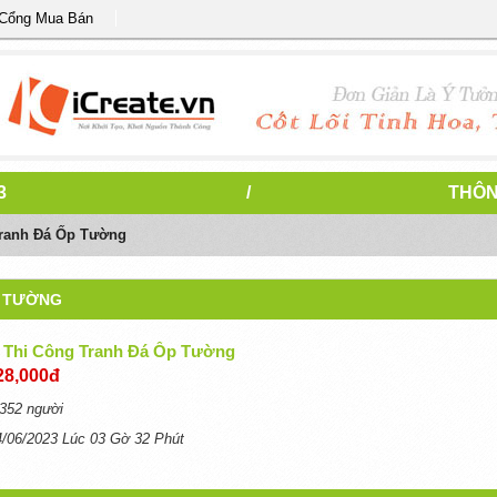
 Cổng Mua Bán
3
/
THÔN
Tranh Đá Ốp Tường
P TƯỜNG
& Thi Công Tranh Đá Ốp Tường
28,000đ
352 người
4/06/2023 Lúc 03 Gờ 32 Phút