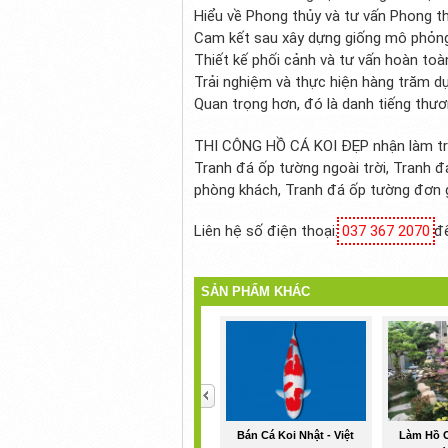
Hiểu về Phong thủy và tư vấn Phong t
Cam kết sau xây dựng giống mô phỏng
Thiết kế phối cảnh và tư vấn hoàn to
Trải nghiệm và thực hiện hàng trăm d
Quan trọng hơn, đó là danh tiếng thư
THI CÔNG HỒ CÁ KOI ĐẸP nhận làm tra
Tranh đá ốp tường ngoài trời, Tranh đ
phòng khách, Tranh đá ốp tường đơn g
Liên hệ số điện thoại:
037 367 2070
để
SẢN PHẨM KHÁC
<
Bán Cá Koi Nhật - Việt
Làm Hồ C