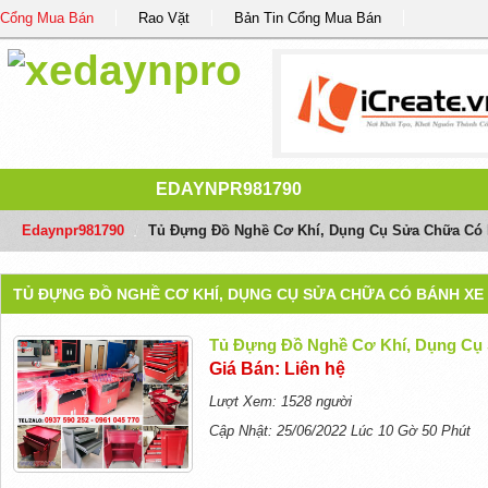
Cổng Mua Bán
Rao Vặt
Bản Tin Cổng Mua Bán
EDAYNPR981790
Edaynpr981790
/
Tủ Đựng Đồ Nghề Cơ Khí, Dụng Cụ Sửa Chữa Có
TỦ ĐỰNG ĐỒ NGHỀ CƠ KHÍ, DỤNG CỤ SỬA CHỮA CÓ BÁNH X
Tủ Đựng Đồ Nghề Cơ Khí, Dụng Cụ
Giá Bán: Liên hệ
Lượt Xem: 1528 người
Cập Nhật: 25/06/2022 Lúc 10 Gờ 50 Phút