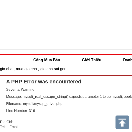
Cổng Mua Bán
Giới Thiệu
Dan
gio cha
,
mua gio cha
,
gio cha sai gon
A PHP Error was encountered
Severity: Warning
Message: mysqli_real_escape_string() expects parameter 1 to be mysqli, bool
Filename: mysqli/mysqli_driver.php
Line Number: 316
Địa Chỉ:
Tel: - Email: