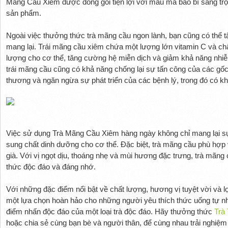
Mãng Cầu Xiêm được đóng gói tiện lợi với mẫu mã bao bì sang trọ
sản phẩm.
Ngoài việc thưởng thức trà mãng cầu ngon lành, bạn cũng có thể 
mang lại. Trái mãng cầu xiêm chứa một lượng lớn vitamin C và ch
lượng cho cơ thể, tăng cường hệ miễn dịch và giảm khả năng nhiễ
trái mãng cầu cũng có khả năng chống lại sự tấn công của các gốc 
thương và ngăn ngừa sự phát triển của các bệnh lý, trong đó có k
Việc sử dụng Trà Mãng Cầu Xiêm hàng ngày không chỉ mang lại sự 
sung chất dinh dưỡng cho cơ thể. Đặc biệt, trà mãng cầu phù hợp v
già. Với vị ngọt dịu, thoáng nhẹ và mùi hương đặc trưng, trà mãng
thức độc đáo và đáng nhớ.
Với những đặc điểm nổi bật về chất lượng, hương vị tuyệt vời và 
một lựa chọn hoàn hảo cho những người yêu thích thức uống tự 
điểm nhấn độc đáo của một loại trà độc đáo. Hãy thưởng thức
Trà
hoặc chia sẻ cùng bạn bè và người thân, để cùng nhau trải nghiệ