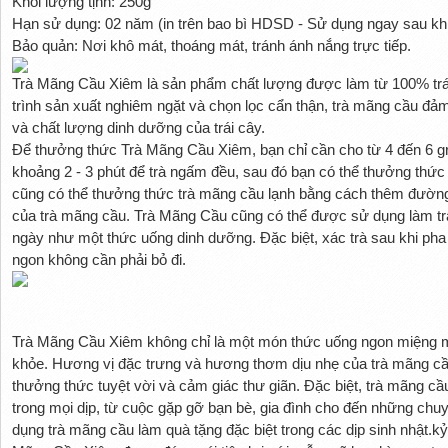
Khối lượng tịnh: 250g
Hạn sử dụng: 02 năm (in trên bao bì HDSD - Sử dụng ngay sau khi
Bảo quản: Nơi khô mát, thoáng mát, tránh ánh nắng trực tiếp.
Trà Mãng Cầu Xiêm là sản phẩm chất lượng được làm từ 100% trá
trình sản xuất nghiêm ngặt và chọn lọc cẩn thận, trà mãng cầu đ
và chất lượng dinh dưỡng của trái cây.
Để thưởng thức Trà Mãng Cầu Xiêm, bạn chỉ cần cho từ 4 đến 6 g
khoảng 2 - 3 phút để trà ngấm đều, sau đó bạn có thể thưởng thứ
cũng có thể thưởng thức trà mãng cầu lạnh bằng cách thêm đường 
của trà mãng cầu. Trà Mãng Cầu cũng có thể được sử dụng làm tr
ngày như một thức uống dinh dưỡng. Đặc biệt, xác trà sau khi pha
ngon không cần phải bỏ đi.
Trà Mãng Cầu Xiêm không chỉ là một món thức uống ngon miệng mà
khỏe. Hương vị đặc trưng và hương thơm dịu nhẹ của trà mãng cầ
thưởng thức tuyệt vời và cảm giác thư giãn. Đặc biệt, trà mãng cầu
trong mọi dịp, từ cuộc gặp gỡ bạn bè, gia đình cho đến những chuy
dụng trà mãng cầu làm quà tặng đặc biệt trong các dịp sinh nhật.kỷ