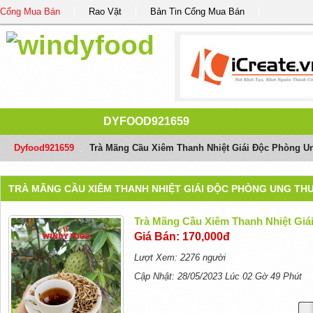
Cổng Mua Bán
Rao Vặt
Bản Tin Cổng Mua Bán
DYFOOD921659
Dyfood921659
/
Trà Mãng Cầu Xiêm Thanh Nhiệt Giái Độc Phòng U
TRÀ MÃNG CẦU XIÊM THANH NHIỆT GIÁI ĐỘC PHÒNG UNG TH
Trà Mãng Cầu Xiêm Thanh Nhiệt Gi
Giá Bán: 170,000đ
Lượt Xem: 2276 người
Cập Nhật: 28/05/2023 Lúc 02 Gờ 49 Phút