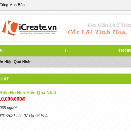
 Cổng Mua Bán
5
/
THÔN
ến Hiệu Quả Nhất
NHẤT
Biểu Đồ Nến Hiệu Quả Nhất
10,000,000đ
068 người
0/01/2021 Lúc 07 Gờ 03 Phút