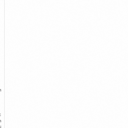
h
c
n
i