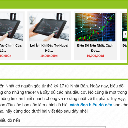
Tắc Chính Của
Lợi Ích Khi Đầu Tư Ngoại
Biểu Đồ Nến Nhật. Cách
Đầu
Lý...
Hối...
Đọc...
000,000đ
10,000,000đ
10,000,000đ
nến Nhật có nguồn gốc từ thế kỷ 17 từ Nhật Bản. Ngày nay, biểu đồ
g cho những trader và đầy đủ các nhà đầu cơ. Nó cũng là một trong
hông tin cần thiết nhanh chóng và rõ ràng nhất về thị phần. Tuy vậy,
cách đọc biểu đồ nến
ban đầu các bạn cần làm chính là biết
sao ch
ào, hãy cùng đọc dưới bài viết tiếp sau đây nhé!
biểu đồ nến