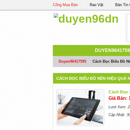
Cổng Mua Bán
Rao Vặt
Bản Tin
DUYEN9641759
Duyen96417595
/
Cách Đọc Biểu Đồ N
CÁCH ĐỌC BIỂU ĐỒ NẾN HIỆU QUẢ 
Cách Đọc 
Giá Bán: 
Lượt Xem: 2
Cập Nhật: 3