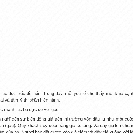
 lúc đọc biểu đồ nến. Trong đấy, mỗi yếu tố cho thấy một khía cạn
i và tâm lý thị phần hiện hành.
sức mạnh lúc bò đực so với gấu!
 nghĩ đến sự biến động giá trên thị trường vốn đầu tư như một cuộ
n (gấu). Quý khách suy đoán rằng giá sẽ tăng. Và đẩy giá lên chuẩ
tìm của họ. Người bán đặt cược vào giá giảm và đẩy giá xuống với lã