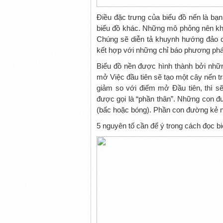
Điều đặc trưng của biểu đồ nến là bạn
biểu đồ khác. Những mô phỏng nên khô
Chúng sẽ diễn tả khuynh hướng đảo c
kết hợp với những chỉ báo phương phá
Biểu đồ nền được hình thành bởi những
mở Việc đầu tiên sẽ tạo một cây nến t
giảm so với điểm mở Đầu tiên, thì s
được gọi là “phần thân”. Những con đư
(bấc hoặc bóng). Phần con đường kẻ n
5 nguyên tố cần để ý trong cách đọc b