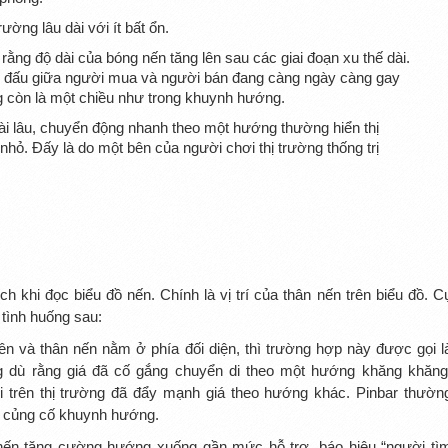
ường lâu dài với ít bất ổn.
rằng độ dài của bóng nến tăng lên sau các giai đoạn xu thế dài.
c đấu giữa người mua và người bán đang càng ngày càng gay
g còn là một chiều như trong khuynh hướng.
dài lâu, chuyển động nhanh theo một hướng thường hiển thị
hỏ. Đấy là do một bên của người chơi thị trường thống trị
h khi đọc biểu đồ nến. Chính là vị trí của thân nến trên biểu đồ. C
 tình huống sau:
ên và thân nến nằm ở phía đối diện, thì trường hợp này được gọi l
ng dù rằng giá đã cố gắng chuyển di theo một hướng khăng khăng
 trên thị trường đã đẩy mạnh giá theo hướng khác. Pinbar thườn
c củng cố khuynh hướng.
 nến tăng cường hướng xuống gần mức hỗ trợ, báo hiệu “người tì