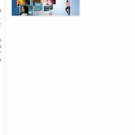
i
.
c
m
i
”
i