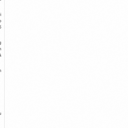
i
o
ố
g
h
á
h
u