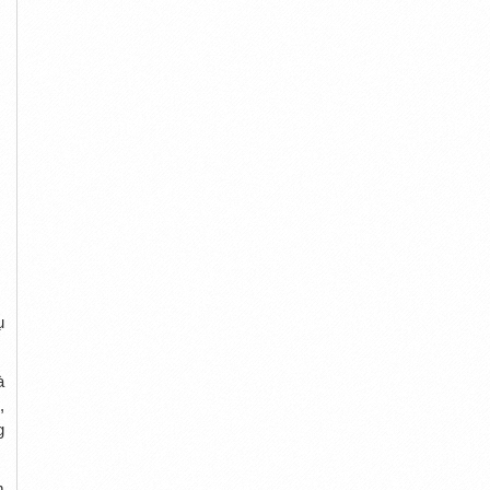
ụ
à
,
g
m