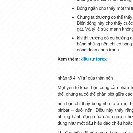
Bóng ngắn cho thấy một thị tr
Chúng ta thường có thể thấy 
Biến động này cho thấy cuộ
gắt. Và tỷ lệ sức mạnh khôn
khi thị trường có xu hướng 
bằng những nến chỉ có bóng n
công đoạn cạnh tranh.
Xem thêm:
đầu tư forex
nhân tố 4: Vị trí của thân nến
Một yếu tố khác bạn cũng cần phân tíc
thể, chúng ta có thể phân biệt giữa các
nếu bạn chỉ thấy bóng nhô ra ở một b
pinbar – đuôi nến. Điều này thấy rằ
nhưng hành động của các người chơi
dùng như một dấu hiệu đảo chiều hoặ
khi đọc biểu đồ nến, nếu Pinbar của