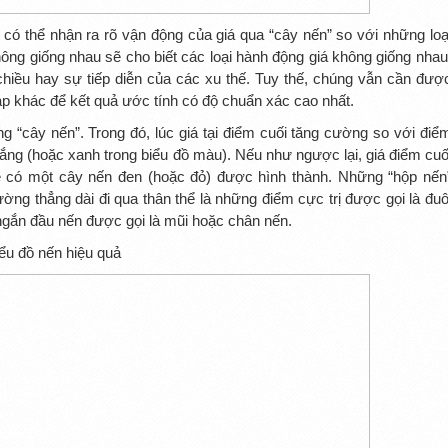
 có thể nhận ra rõ vận động của giá qua “cây nến” so với những loạ
ng giống nhau sẽ cho biết các loại hành động giá không giống nhau
hiều hay sự tiếp diễn của các xu thế. Tuy thế, chúng vẫn cần đượ
p khác để kết quả ước tính có độ chuẩn xác cao nhất.
 “cây nến”. Trong đó, lúc giá tại điểm cuối tăng cường so với điể
rắng (hoặc xanh trong biểu đồ màu). Nếu như ngược lại, giá điểm cuố
ẽ có một cây nến đen (hoặc đỏ) được hình thành. Những “hộp nến
ờng thẳng dài đi qua thân thể là những điểm cực trị được gọi là đuô
gắn đầu nến được gọi là mũi hoặc chân nến.
iểu đồ nến hiệu quả