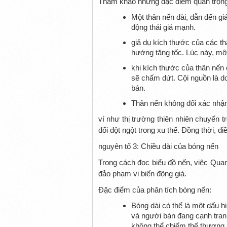
Tham khảo những đặc điểm quan trọng n
Một thân nến dài, dẫn đến g
động thái giá mạnh.
giả dụ kích thước của các thâ
hướng tăng tốc. Lúc này, mộ
khi kích thước của thân nến 
sẽ chấm dứt. Cội nguồn là d
bán.
Thân nến không đổi xác nhận
ví như thị trường thiên nhiên chuyển t
đổi đột ngột trong xu thế. Đồng thời, 
nguyên tố 3: Chiều dài của bóng nến
Trong cách đọc biểu đồ nến, việc Quan
đảo phạm vi biến động giá.
Đặc điểm của phân tích bóng nến:
Bóng dài có thể là một dấu h
và người bán đang cạnh tran
không thể chiếm thế thượng