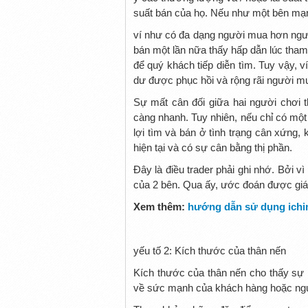
suất bán của họ. Nếu như một bên mạnh
ví như có đa dạng người mua hơn ngườ
bán một lần nữa thấy hấp dẫn lúc tham 
để quý khách tiếp diễn tìm. Tuy vậy, 
dư được phục hồi và rộng rãi người mu
Sự mất cân đối giữa hai người chơi 
càng nhanh. Tuy nhiên, nếu chỉ có một
lợi tìm và bán ở tình trạng cân xứng, 
hiện tại và có sự cân bằng thị phần.
Đây là điều trader phải ghi nhớ. Bởi 
của 2 bên. Qua ấy, ước đoán được giá
Xem thêm:
hướng dẫn sử dụng ich
yếu tố 2: Kích thước của thân nến
Kích thước của thân nến cho thấy sự k
về sức mạnh của khách hàng hoặc ngườ