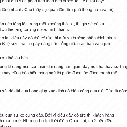
hất của việc phân tích thân nến được liệt kê dưới đây:
iá tăng nhanh. Cho thấy sự quan tâm tìm phổ thông hơn và một
n nến tăng lên trong một khoảng thời kì, thì giá sẽ có xu
t xu thế tăng cường được hình thành.
co lại, điều này có thể có tức thị một xu hướng phồn thịnh hành
o tỷ lệ sức mạnh ngày càng cân bằng giữa các bạn và người
 xu thế lâu bền.
rong khoảng nến cải thiện dài sang nến giảm dài, nó cho thấy sự tha
điều này cũng báo hiệu hàng ngũ thị phần đang tác động mạnh mẽ.
 sát độ dài của bóng giúp xác định độ biến động của giá. Tức là đôn
iệu của sự ko cứng cáp. Bởi vì điều đấy có tức thị khách hàng
h mạnh mẽ. Nhưng cho tới thời điểm Quan sát, cả 2 bên đều
 phong.