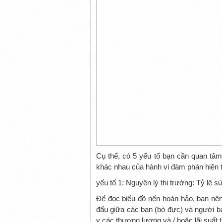
Cụ thể, có 5 yếu tố bạn cần quan tâm
khác nhau của hành vi đàm phán hiện tạ
yếu tố 1: Nguyên lý thị trường: Tỷ lệ 
Để đọc biểu đồ nến hoàn hảo, bạn nên
đấu giữa các bạn (bò đực) và người bá
y các thương lượng và / hoặc lãi suất 