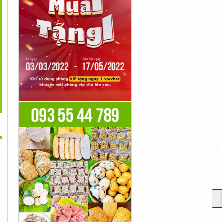
>
 Tư Forex Ở Việt Nam
Tổng Quan Về Thị
Lý Thuyết Dow Là Gì?
Thị...
Trường...
Những...
10,000,000đ
10,000,000đ
10,000,000đ
o