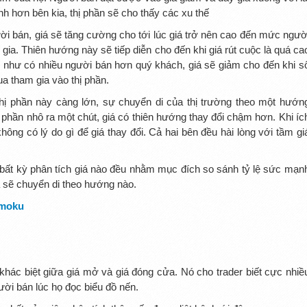
 hơn bên kia, thị phần sẽ cho thấy các xu thế
i bán, giá sẽ tăng cường cho tới lúc giá trở nên cao đến mức ngườ
gia. Thiên hướng này sẽ tiếp diễn cho đến khi giá rút cuộc là quá ca
ví như có nhiều người bán hơn quý khách, giá sẽ giảm cho đến khi s
a tham gia vào thị phần.
thị phần này càng lớn, sự chuyển di của thị trường theo một hướn
 phần nhô ra một chút, giá có thiên hướng thay đổi chậm hơn. Khi íc
không có lý do gì để giá thay đổi. Cả hai bên đều hài lòng với tầm gi
vì bất kỳ phân tích giá nào đều nhằm mục đích so sánh tỷ lệ sức mạn
 sẽ chuyển di theo hướng nào.
imoku
hác biệt giữa giá mở và giá đóng cửa. Nó cho trader biết cực nhiề
i bán lúc họ đọc biểu đồ nến.