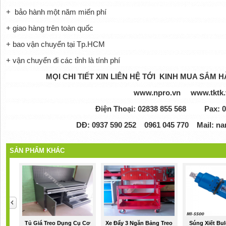
+ bảo hành một năm miến phí
+ giao hàng trên toàn quốc
+ bao vận chuyển tại Tp.HCM
+ vận chuyển đi các tỉnh là tính phí
MỌI CHI TIẾT XIN LIÊN HỆ TỚI KINH MUA SẮM
www.npro.vn www.tktk.
Điện Thoại: 02838 855 568 Pax: 0
DĐ: 0937 590 252 0961 045 770 Mail: 
SẢN PHẨM KHÁC
Tủ Giá Treo Dụng Cụ Cơ
Xe Đẩy 3 Ngăn Bảng Treo
Súng Xiết Bul