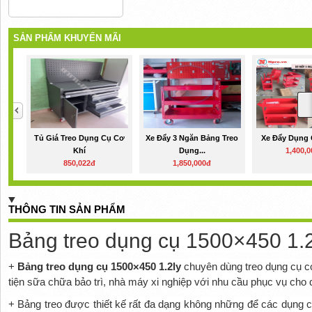
SẢN PHẨM KHUYẾN MÃI
Tủ Giá Treo Dụng Cụ Cơ
Xe Đẩy 3 Ngăn Bảng Treo
Xe Đẩy Dụng 
Khí
Dụng...
1,400,
850,022đ
1,850,000đ
THÔNG TIN SẢN PHẨM
Bảng treo dụng cụ 1500×450 1.2
+
Bảng treo dụng cụ 1500×450 1.2ly
chuyên dùng treo dụng cụ cơ
tiện sữa chữa bảo trì, nhà máy xi nghiệp với nhu cầu phục vụ ch
+ Bảng treo được thiết kế rất đa dạng không những để các dụng 