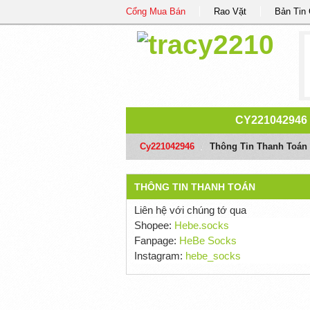
Cổng Mua Bán
Rao Vặt
Bản Tin
CY221042946
Cy221042946
/
Thông Tin Thanh Toán
THÔNG TIN THANH TOÁN
Liên hệ với chúng tớ qua
Shopee:
Hebe.socks
Fanpage:
HeBe Socks
Instagram:
hebe_socks