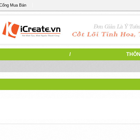
 Cổng Mua Bán
/
THÔN