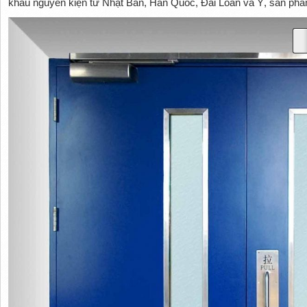
khẩu nguyên kiện từ Nhật Bản, Hàn Quốc, Đài Loan và Ý, sản phẩm 