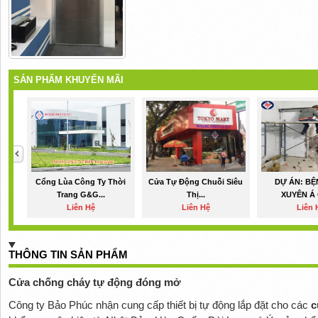
SẢN PHẨM KHUYẾN MÃI
Cổng Lùa Công Ty Thời
Cửa Tự Động Chuỗi Siêu
DỰ ÁN: BỆ
Trang G&G...
Thị...
XUYÊN Á G
Liên Hệ
Liên Hệ
Liên 
THÔNG TIN SẢN PHẨM
Cửa chống cháy tự động đóng mở
Công ty Bảo Phúc nhận cung cấp thiết bị tự động lắp đặt cho các
c