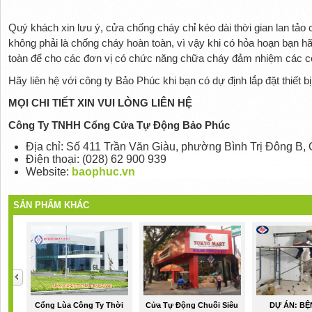
Quý khách xin lưu ý, cửa chống cháy chỉ kéo dài thời gian lan tảo
không phải là chống cháy hoàn toàn, vì vậy khi có hỏa hoạn bạn h
toàn để cho các đơn vị có chức năng chữa cháy đảm nhiệm các côn
Hãy liên hệ với công ty Bảo Phúc khi bạn có dự định lắp đặt thiết 
MỌI CHI TIẾT XIN VUI LÒNG LIÊN HỆ
Công Ty TNHH Cổng Cửa Tự Động Bảo Phúc
Địa chỉ: Số 411 Trần Văn Giàu, phường Bình Trị Đông B,
Điện thoại: (028) 62 900 939
Website:
baophuc.vn
SẢN PHẨM KHÁC
Cổng Lùa Công Ty Thời
Cửa Tự Động Chuỗi Siêu
DỰ ÁN: BỆ