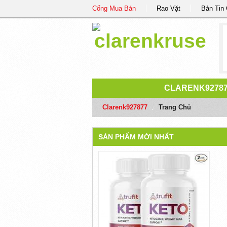
Cổng Mua Bán
Rao Vặt
Bản Tin
CLARENK9278
Clarenk927877
/
Trang Chủ
SẢN PHẨM MỚI NHẤT