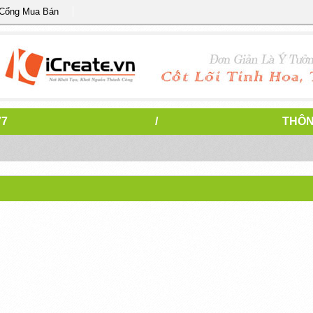
 Cổng Mua Bán
77
/
THÔN