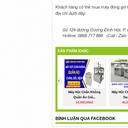
Khách hàng có thể mua máy đóng gói hú
địa chỉ dưới đây:
Số 124 đường Dương Đình Hội, P.
Hotline:
0868 717 886 (Call / Zalo 
SẢN PHẨM KHÁC
<
Máy Hút Chân Không
Máy Hút C
Quần Áo Giá...
Da 
14,990,000đ
40,
BÌNH LUẬN QUA FACEBOOK