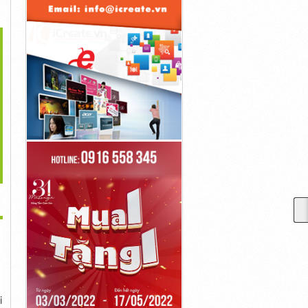
>
ây Đai Nhựa PP, PET,
Máy Hút Chân Không Chè
Máy Hút Chân Không Vòi
Nguyên Sinh...
Chất...
Ngoài...
28,000đ
14,990,000đ
14,990,000đ
i