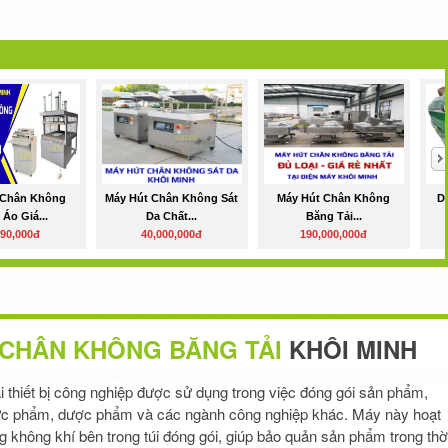
 Chân Không
Máy Hút Chân Không Sát
Máy Hút Chân Không
D
Áo Giá...
Da Chất...
Băng Tải...
990,000đ
40,000,000đ
190,000,000đ
 CHÂN KHÔNG BĂNG TẢI
KHÔI MINH
i thiết bị công nghiệp được sử dụng trong việc đóng gói sản phẩm,
thực phẩm, dược phẩm và các ngành công nghiệp khác. Máy này hoạt
 không khí bên trong túi đóng gói, giúp bảo quản sản phẩm trong thờ