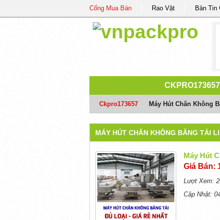
Cổng Mua Bán
Rao Vặt
Bản Tin
CKPRO17365
Ckpro173657
/
Máy Hút Chân Không Bă
MÁY HÚT CHÂN KHÔNG BĂNG TẢI LI
Máy Hút C
Giá Bán: 
Lượt Xem: 2
Cập Nhật: 0