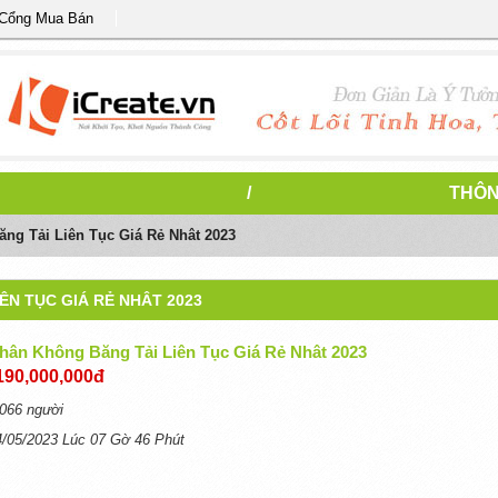
 Cổng Mua Bán
7
/
THÔN
ng Tải Liên Tục Giá Rẻ Nhât 2023
ÊN TỤC GIÁ RẺ NHÂT 2023
hân Không Băng Tải Liên Tục Giá Rẻ Nhât 2023
190,000,000đ
066 người
4/05/2023 Lúc 07 Gờ 46 Phút