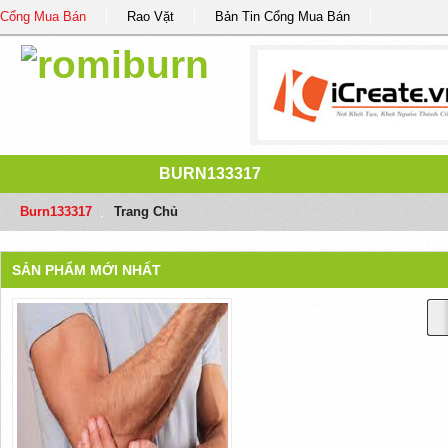
Cổng Mua Bán
Rao Vặt
Bản Tin Cổng Mua Bán
BURN133317
Burn133317
/
Trang Chủ
SẢN PHẨM MỚI NHẤT