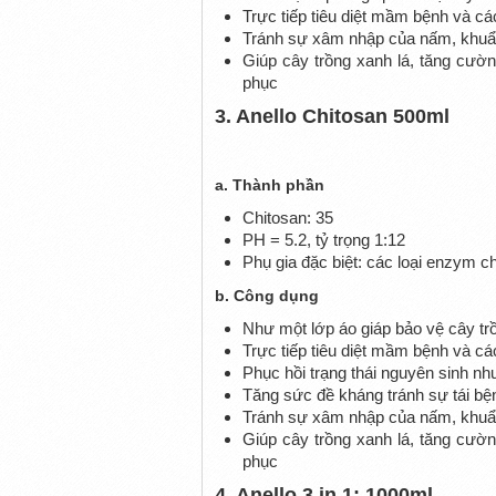
Trực tiếp tiêu diệt mầm bệnh và cá
Tránh sự xâm nhập của nấm, khu
Giúp cây trồng xanh lá, tăng cườ
phục
3. Anello Chitosan 500ml
a. Thành phần
Chitosan: 35
PH = 5.2, tỷ trọng 1:12
Phụ gia đặc biệt: các loại enzym chi
b. Công dụng
Như một lớp áo giáp bảo vệ cây tr
Trực tiếp tiêu diệt mầm bệnh và cá
Phục hồi trạng thái nguyên sinh nh
Tăng sức đề kháng tránh sự tái bệ
Tránh sự xâm nhập của nấm, khu
Giúp cây trồng xanh lá, tăng cườ
phục
4. Anello 3 in 1: 1000ml