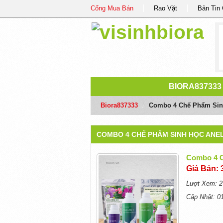
Cổng Mua Bán
Rao Vặt
Bản Tin
BIORA837333
Biora837333
/
Combo 4 Chế Phẩm Sinh
COMBO 4 CHẾ PHẨM SINH HỌC ANE
Combo 4 C
Giá Bán: 
Lượt Xem: 2
Cập Nhật: 0