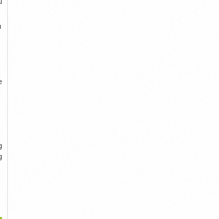
u
u
e
g
g