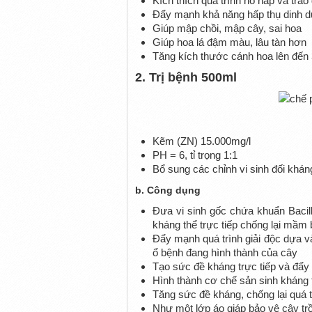
Kích thích quá trình hô hấp và trao 
Đẩy mạnh khả năng hấp thụ dinh d
Giúp mập chồi, mập cây, sai hoa
Giúp hoa lá đậm màu, lâu tàn hơn
Tăng kích thước cánh hoa lên đến
2. Trị bệnh 500ml
Kẽm (ZN) 15.000mg/l
PH = 6, tỉ trọng 1:1
Bổ sung các chỉnh vi sinh đối khá
b. Công dụng
Đưa vi sinh gốc chứa khuẩn Bacil
kháng thể trực tiếp chống lại mầm 
Đẩy mạnh quá trình giải độc dựa và
ổ bệnh đang hình thành của cây
Tạo sức đề kháng trực tiếp và đẩy m
Hình thành cơ chế sản sinh kháng 
Tăng sức đề kháng, chống lại quá t
Như một lớp áo giáp bảo vệ cây tr