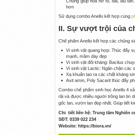
Chúng giúp hoa nở to, dai, lâu t
hơn
Sử dụng combo Anello kết hợp cùng
p
II. Sự vượt trội của 
Chế phẩm Anello kết hợp các chủng sinh
Vi sinh vật quang hợp: Thúc đẩy sự
mạnh, mầm dày đẹp
Vi sinh vật đối kháng: Bacilus chu
Vi sinh vật Lactic: Ngăn chặn các 
Xạ khuẩn tạo ra các chất kháng si
Axit amin, Poly Sacarit thúc đẩy ph
Combo chế phẩm sinh học Anello 4 sản 
rãi và được nhiều người trồng lan tin 
gốc lan, vườn lan đẹp nhất. Giúp tiết
Chi tiết liên hệ: Trung tâm Nghiên cứ
SĐT: 0339 022 234
Website: https://biora.vn/