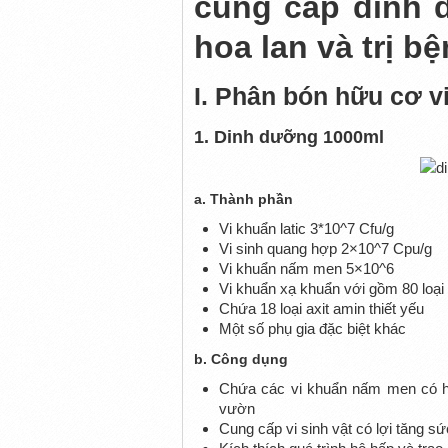
cung cấp dinh d
hoa lan và trị b
I. Phân bón hữu cơ v
1. Dinh dưỡng 1000ml
a. Thành phần
Vi khuẩn latic 3*10^7 Cfu/g
Vi sinh quang hợp 2×10^7 Cpu/g
Vi khuẩn nấm men 5×10^6
Vi khuẩn xạ khuẩn với gồm 80 loại v
Chứa 18 loại axit amin thiết yếu
Một số phụ gia đặc biệt khác
b. Công dụng
Chứa các vi khuẩn nấm men có hà
vườn
Cung cấp vi sinh vật có lợi tăng s