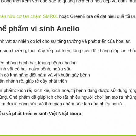
àn. Đồng thời kèm với các sắc tố quang hợp cho hoa đẹp và đậm mà
hân hữu cơ tan chậm SMR01
hoặc GreenBiora để đạt hiệu quả tối ư
chế phẩm vi sinh Anello
 vật tự nhiên có lợi cho sự tăng trưởng và phát triển của hoa lan.
 sinh trưởng, thúc đẩy rễ phát triển, tăng sức đề kháng giúp lan khỏ
yên phòng bệnh hại, kháng bệnh cho lan
sinh vật có hại, ngừa bệnh, ngừa sâu
nh có khả năng diệt nấm và vi khuẩn gây bệnh
ân nhánh rễ, giúp rễ cây phát triển
phẩm: kích rễ, kích kie, kích hoa, trị bệnh đang được sử dụng rộn
dùng. Chế phẩm đã giúp ích cho rất nhiều người chơi lan tạo ra nhữn
 kiệm được công sức và thời gian chăm sóc lan của nhiều người.
u và phát triển vi sinh Việt Nhật Biora