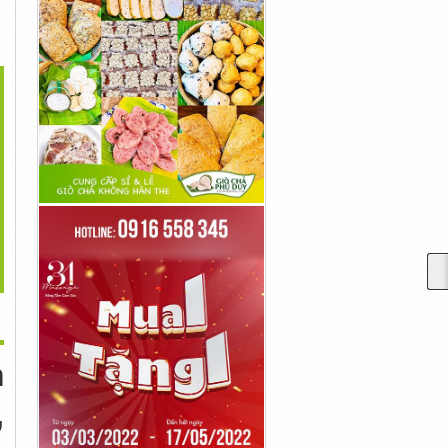
>
m
,