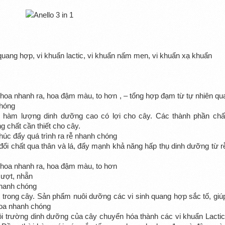
h quang hợp, vi khuẩn lactic, vi khuẩn nấm men, vi khuẩn xạ khuẩn
hoa nhanh ra, hoa đậm màu, to hơn , – tổng hợp đạm từ tự nhiên qu
chóng
hàm lượng dinh dưỡng cao có lợi cho cây. Các thành phần chấ
g chất cần thiết cho cây.
húc đẩy quá trình ra rễ nhanh chóng
 đổi chất qua thân và lá, đẩy mạnh khả năng hấp thụ dinh dưỡng từ r
 hoa nhanh ra, hoa đậm màu, to hơn
mượt, nhẵn
nhanh chóng
trong cây. Sản phẩm nuôi dưỡng các vi sinh quang hợp sắc tố, giú
hoa nhanh chóng
 trường dinh dưỡng của cây chuyển hóa thành các vi khuẩn Lactic