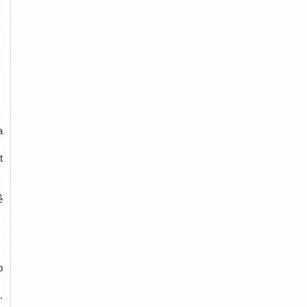
a
t
ễ
p
.