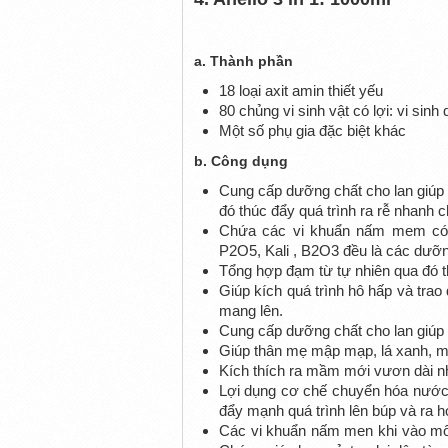
a. Thành phần
18 loại axit amin thiết yếu
80 chủng vi sinh vật có lợi: vi sin
Một số phụ gia đặc biệt khác
b. Công dụng
Cung cấp dưỡng chất cho lan giúp 
đó thúc đẩy quá trình ra rễ nhanh 
Chứa các vi khuẩn nấm mem có 
P2O5, Kali , B2O3 đều là các dưỡn
Tổng hợp đạm từ tự nhiên qua đó t
Giúp kích quá trình hô hấp và trao
mang lên.
Cung cấp dưỡng chất cho lan giúp
Giúp thân mẹ mập mạp, lá xanh, 
Kích thích ra mầm mới vươn dài 
Lợi dụng cơ chế chuyển hóa nước 
đẩy mạnh quá trình lên búp và ra 
Các vi khuẩn nấm men khi vào môi