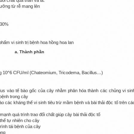
đổi chất qua thân và lá.
ưỡng từ rễ mang lên
 30%
a. Thành phần
ng 10^6 CFU/ml (
Chateomium, Tricodema, Bacillus…)
lus vào tế bào gốc của cây nhằm phân hóa thành các chủng vi sin
bệnh trong cây
o các kháng thể vi sinh tiêu trừ mầm bệnh và bài thải độc tố trên cá
ạnh quá trình trao đổi chất giúp cây bài thải độc tố
thể tự nhiên cho cây
rình tái bệnh của cây
ồng