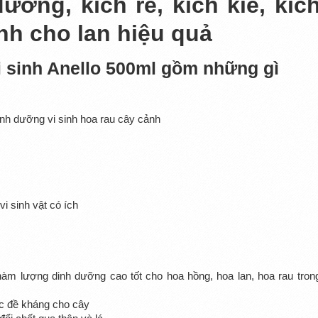
ưỡng, kích rễ, kích kie, kíc
ệnh cho lan hiệu quả
i sinh Anello 500ml gồm những gì
i sinh vật có ích
m lượng dinh dưỡng cao tốt cho hoa hồng, hoa lan, hoa rau tron
ức đề kháng cho cây