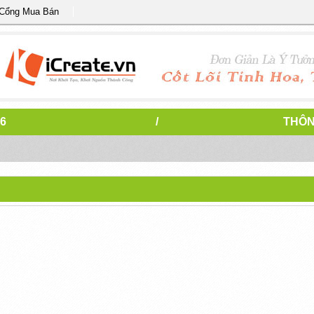
 Cổng Mua Bán
6
/
THÔN