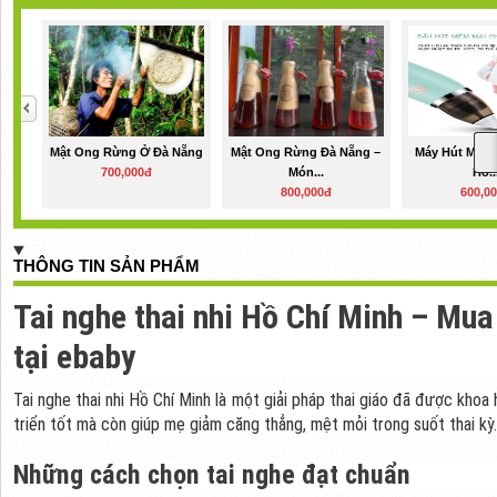
Mật Ong Rừng Ở Đà Nẵng
Mật Ong Rừng Đà Nẵng –
Máy Hút Mũi C
700,000đ
Món...
Hồ..
800,000đ
600,0
THÔNG TIN SẢN PHẨM
Tai nghe thai nhi Hồ Chí Minh – Mua
tại ebaby
Tai nghe thai nhi Hồ Chí Minh là một giải pháp thai giáo đã được kho
triển tốt mà còn giúp mẹ giảm căng thẳng, mệt mỏi trong suốt thai kỳ.
Những cách chọn tai nghe đạt chuẩn