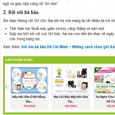
ngữ và giao tiếp cũng rất tốt nhé!
2. Đối với bà bầu
Âm nhạc không chỉ tốt cho thai nhi mà còn mang lại rất nhiều lợi ích 
Tinh thần mẹ thoải mái, giảm stress, căng thẳng và mệt mỏi
Giúp mẹ kết nối với con tốt hơn, hai mẹ con nhờ âm nhạc sẽ ngày
còn trong bụng mẹ.
Xem thêm:
Gối ôm bà bầu Hồ Chí Minh – Những cách chọn gối đạ
SẢN PHẨM KHÁC
Máy Hút Sữa Ở Đà Nẵng:
Địa Chỉ Bán Máy Hút Sữa
Tai Nghe Cho 
Địa...
Tại...
Hồ Chí
700,000đ
800,000đ
300,0