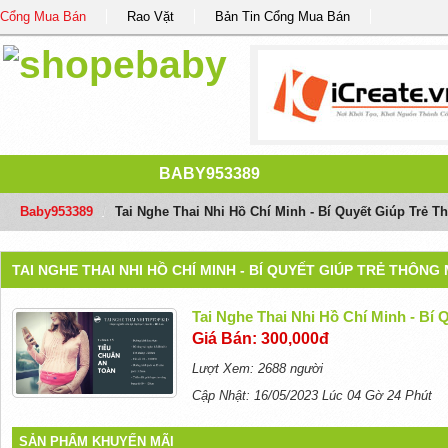
Cổng Mua Bán
Rao Vặt
Bản Tin Cổng Mua Bán
BABY953389
Baby953389
/
Tai Nghe Thai Nhi Hồ Chí Minh - Bí Quyết Giúp Trẻ 
TAI NGHE THAI NHI HỒ CHÍ MINH - BÍ QUYẾT GIÚP TRẺ THÔNG
Tai Nghe Thai Nhi Hồ Chí Minh - Bí
Giá Bán: 300,000đ
Lượt Xem: 2688 người
Cập Nhật: 16/05/2023 Lúc 04 Gờ 24 Phút
SẢN PHẨM KHUYẾN MÃI