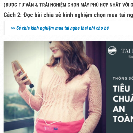
(ĐƯỢC TƯ VẤN & TRẢI NGHIỆM CHỌN MÁY PHÙ HỢP NHẤT VỚI G
Cách 2: Đọc bài chia sẻ kinh nghiệm chọn mua tai n
>> Sẻ chia kinh nghiệm mua tai nghe thai nhi cho bé