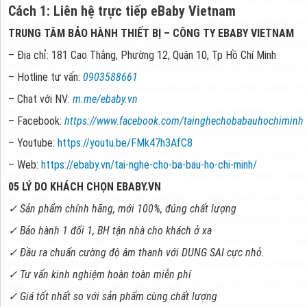
Cách 1: Liên hệ trực tiếp eBaby Vietnam
TRUNG TÂM BẢO HÀNH THIẾT BỊ – CÔNG TY EBABY VIETNAM
– Địa chỉ: 181 Cao Thắng, Phường 12, Quận 10, Tp Hồ Chí Minh
– Hotline tư vấn:
0903588661
– Chat với NV:
m.me/ebaby.vn
– Facebook:
https://www.facebook.com/tainghechobabauhochiminh
– Youtube:
https://youtu.be/FMk47h3AfC8
– Web:
https://ebaby.vn/tai-nghe-cho-ba-bau-ho-chi-minh/
05 LÝ DO KHÁCH CHỌN EBABY.VN
✓ Sản phẩm chính hãng, mới 100%, đúng chất lượng
✓ Bảo hành 1 đổi 1, BH tận nhà cho khách ở xa
✓ Đầu ra chuẩn cường độ âm thanh với DUNG SAI cực nhỏ.
✓ Tư vấn kinh nghiệm hoàn toàn miễn phí
✓ Giá tốt nhất so với sản phẩm cùng chất lượng