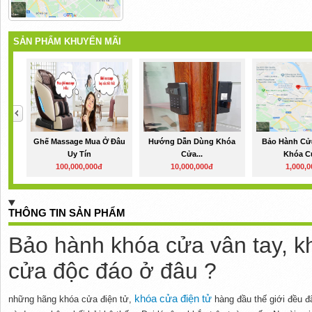
SẢN PHẨM KHUYẾN MÃI
Ghế Massage Mua Ở Đâu
Hướng Dẫn Dùng Khóa
Bảo Hành Cửa
Uy Tín
Cửa...
Khóa Củ
100,000,000đ
10,000,000đ
1,000,
THÔNG TIN SẢN PHẨM
Bảo hành khóa cửa vân tay, k
cửa độc đáo ở đâu ?
khóa cửa điện tử
những hãng khóa cửa điện tử,
hàng đầu thế giới đều 