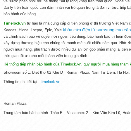
và được phân phối bởi hệ thống Đại lý rộng khắp trên toàn quốc. Ngoài vai t
Đại lý trên toàn quốc còn đảm nhận vai trò quan trọng là đơn vị trực tiếp b
bảo hành của hãng.
Timelock.vn
tự hào là nhà cung cấp đi tiên phong ở thị trường Việt Nam
khóa cửa điện tử samsung cao cấp
Kaadas, Hione, Locpro, Epic, Yale
và chính sách bảo vệ quyền lợi người tiêu dùng, bảo hành bảo trì luôn đượ
xây dựng thương hiệu cho chúng tôi mạnh mẽ suốt nhiều năm qua. Nhờ đó
người mua hàng, phụ trách được nhiều dự án lớn góp phần mang lại tiện íc
thời gian tối ưu cho mỗi thành viên trong gia đình.
Hệ thống tiếp nhận bảo hành của Timelock.vn, quý người mua hàng tham 
Showroom số 1: Biệt thự 02 Khu ĐT Roman Plaza, Nam Từ Liêm, Hà Nội.
Thông tin chi tiết tại :
timelock.vn
Roman Plaza
Trung tâm bảo hành chính: Tháp B – Vinaconex 2 – Kim Văn Kim Lũ, Hoàn