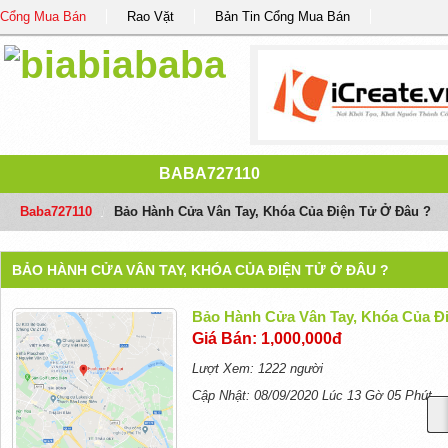
Cổng Mua Bán
Rao Vặt
Bản Tin Cổng Mua Bán
BABA727110
Baba727110
/
Bảo Hành Cửa Vân Tay, Khóa Của Điện Tử Ở Đâu ?
BẢO HÀNH CỬA VÂN TAY, KHÓA CỦA ĐIỆN TỬ Ở ĐÂU ?
Bảo Hành Cửa Vân Tay, Khóa Của Đ
Giá Bán: 1,000,000đ
Lượt Xem: 1222 người
Cập Nhật: 08/09/2020 Lúc 13 Gờ 05 Phút