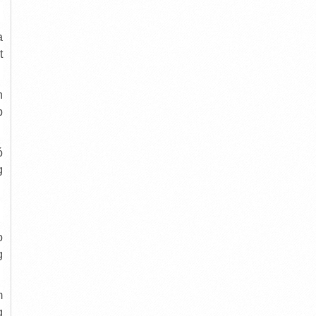
a
t
h
p
ó
g
o
g
m
g