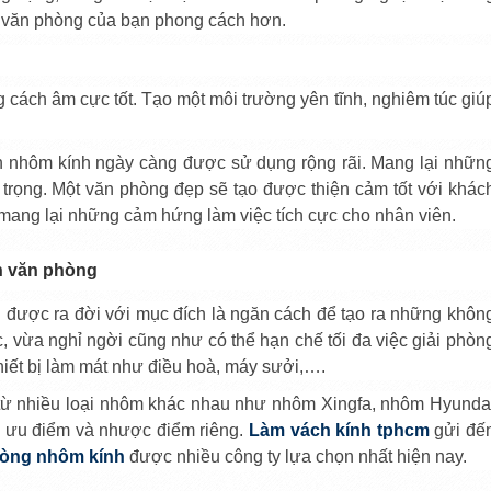
o văn phòng của bạn phong cách hơn.
 cách âm cực tốt. Tạo một môi trường yên tĩnh, nghiêm túc giú
n nhôm kính ngày càng được sử dụng rộng rãi. Mang lại nhữn
 trọng. Một văn phòng đẹp sẽ tạo được thiện cảm tốt với khác
 mang lại những cảm hứng làm việc tích cực cho nhân viên.
h văn phòng
h
được ra đời với mục đích là ngăn cách để tạo ra những khôn
c, vừa nghỉ ngời cũng như có thể hạn chế tối đa việc giải phòn
hiết bị làm mát như điều hoà, máy sưởi,….
ừ nhiều loại nhôm khác nhau như nhôm Xingfa, nhôm Hyunda
ó ưu điểm và nhược điểm riêng.
Làm vách kính tphcm
gửi đế
hòng nhôm kính
được nhiều công ty lựa chọn nhất hiện nay.