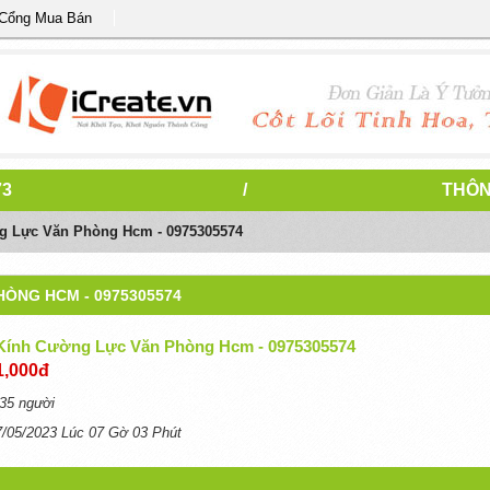
 Cổng Mua Bán
73
/
THÔN
g Lực Văn Phòng Hcm - 0975305574
ÒNG HCM - 0975305574
Kính Cường Lực Văn Phòng Hcm - 0975305574
1,000đ
35 người
7/05/2023 Lúc 07 Gờ 03 Phút