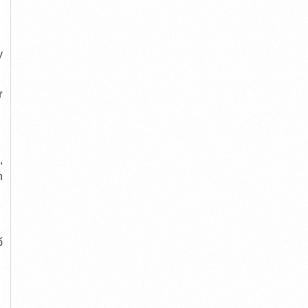
y
ư
,
h
ố