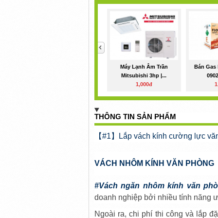
<
Máy Lạnh Âm Trần
Bán Gas 
Mitsubishi 3hp |...
0902
1,000đ
1
THÔNG TIN SẢN PHẨM
【#1】Lắp vách kính cường lực vă
VÁCH NHÔM KÍNH VĂN PHÒNG
#Vách ngăn nhôm kính văn ph
doanh nghiệp bởi nhiều tính năng 
Ngoài ra, chi phí thi công và lắp 