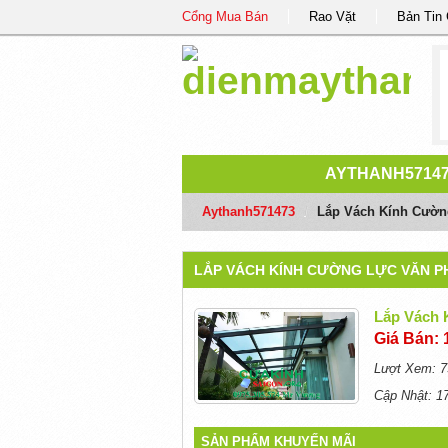
Cổng Mua Bán
Rao Vặt
Bản Tin
AYTHANH5714
Aythanh571473
/
Lắp Vách Kính Cườn
LẮP VÁCH KÍNH CƯỜNG LỰC VĂN PH
Lắp Vách 
Giá Bán: 
Lượt Xem: 7
Cập Nhật: 1
SẢN PHẨM KHUYẾN MÃI