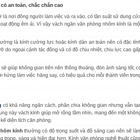
có an toàn, chắc chắn cao
 là nơi đông người làm việc và ra vào, có tần suất sử dụng cử
 hoạt động êm ái. Vì vậy vách ngăn văn phòng nhôm kính là mộ
ường là kính cường lực hoặc kính dán an toàn nên có đặc tín
vỡ do ngoại cảnh tác động và có độ chịu nhiệt, chịu lực cao gấ
sẽ giúp không gian trên nên thông thoáng, đón ánh sáng tốt, c
m hứng làm việc hăng say, có hiệu quả cho mỗi thành viên tron
g
có khả năng ngăn cách, phân chia không gian nhưng vẫn tạ
 dụng này vách kính giúp mở rộng tầm nhìn, mang đến một khôn
 kể diện tích căn phòng.
nhôm kính
thường có độ trong suốt và độ sáng cao nên sẽ là
g trọng, sáng và hiện đại hơn. Kính văn phòng nghệ thuật cũn