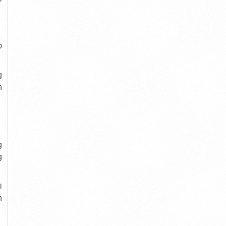
p
g
h
g
g
i
n