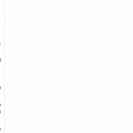
,
t
p
n
i
n