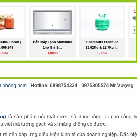
R404 Floron |
Bán Máy Lạnh Sumikura
Chemours Freon 22
.809.949
1hp Giá Sỉ...
13.62Kg & 22.7Kg |...
,000đ
1,000đ
1,000đ
n phòng hcm
-
Hotline: 0898754324 - 0975305574 Mr Vượng
òng
là sản phẩm nội thất được sử dụng rộng rãi cho công ty
ưu việt mà tường gạch và xi măng không có được.
đặt rẻ nên đáp ứng điều kiện kinh tế của doanh nghiệp. Đặc biệ