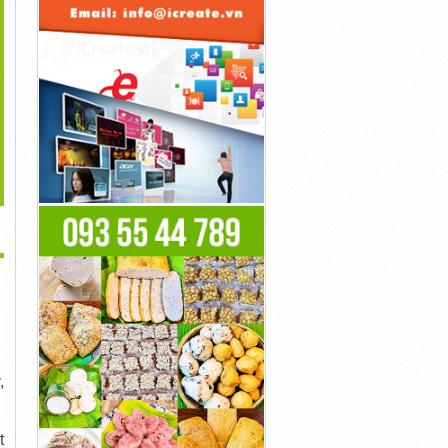
>
Máy Lạnh Áp Trần
Gas R507 Chemours 11,35
Gas R410 Floron Ấn Độ |...
Mitsubishi 5.5hp...
Kg |...
1,000đ
1,000đ
1,000đ
,
t