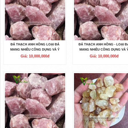
ĐÁ THẠCH ANH HỒNG LOẠI ĐÁ
ĐÁ THẠCH ANH HỒNG - LOẠI Đ
MANG NHIỀU CÔNG DỤNG VÀ Ý
MANG NHIỀU CÔNG DỤNG VÀ 
NGHĨA PHONG THỦY
NGHĨA NHẤT
Giá: 10,000,000đ
Giá: 10,000,000đ