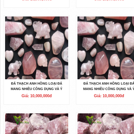
ĐÁ THẠCH ANH HỒNG LOẠI ĐÁ
ĐÁ THẠCH ANH HỒNG LOẠI Đ
MANG NHIỀU CÔNG DỤNG VÀ Ý
MANG NHIỀU CÔNG DỤNG VÀ 
NGHĨA NHẤT
NGHĨA NHẤT
Giá: 10,000,000đ
Giá: 10,000,000đ