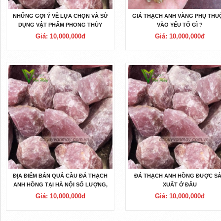
NHỮNG GỢI Ý VỀ LỰA CHỌN VÀ SỬ
GIÁ THẠCH ANH VÀNG PHỤ THU
DỤNG VẬT PHẨM PHONG THỦY
VÀO YẾU TỐ GÌ ?
Giá: 10,000,000đ
Giá: 10,000,000đ
ĐỊA ĐIỂM BÁN QUẢ CẦU ĐÁ THẠCH
ĐÁ THẠCH ANH HỒNG ĐƯỢC S
ANH HỒNG TẠI HÀ NỘI SỐ LƯỢNG,
XUẤT Ở ĐÂU
CHẤT LƯỢNG, GIÁ RẺ BẤT NGỜ
Giá: 10,000,000đ
Giá: 10,000,000đ