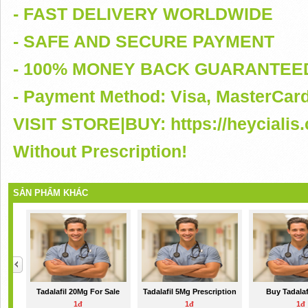
- FAST DELIVERY WORLDWIDE
- SAFE AND SECURE PAYMENT
- 100% MONEY BACK GUARANTEE
- Payment Method: Visa, MasterCar
VISIT STORE|BUY: https://heycialis
Without Prescription!
SẢN PHẨM KHÁC
Tadalafil 20Mg For Sale
Tadalafil 5Mg Prescription
Buy Tadalaf
1đ
1đ
1đ