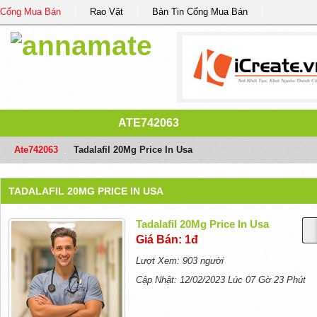
Cổng Mua Bán
Rao Vặt
Bản Tin Cổng Mua Bán
ATE742063
Ate742063
/
Tadalafil 20Mg Price In Usa
TADALAFIL 20MG PRICE IN USA
Tadalafil 20Mg Price In Usa
Giá Bán: 1đ
Lượt Xem: 903 người
Cập Nhật: 12/02/2023 Lúc 07 Gờ 23 Phút