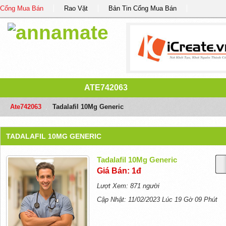
Cổng Mua Bán
Rao Vặt
Bản Tin Cổng Mua Bán
ATE742063
Ate742063
/
Tadalafil 10Mg Generic
TADALAFIL 10MG GENERIC
Tadalafil 10Mg Generic
Giá Bán: 1đ
Lượt Xem: 871 người
Cập Nhật: 11/02/2023 Lúc 19 Gờ 09 Phút