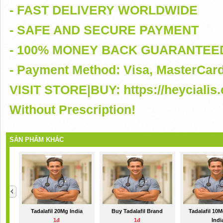
- FAST DELIVERY WORLDWIDE
- SAFE AND SECURE PAYMENT
- 100% MONEY BACK GUARANTEE
- Payment Method: Visa, MasterCar
VISIT STORE|BUY: https://heycialis
Without Prescription!
SẢN PHẨM KHÁC
Tadalafil 20Mg India
Buy Tadalafil Brand
Tadalafil 10M
1đ
1đ
Indi