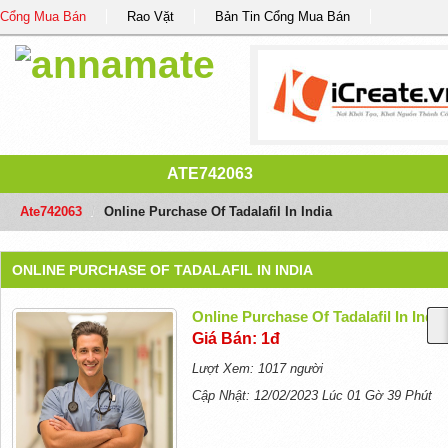
Cổng Mua Bán
Rao Vặt
Bản Tin Cổng Mua Bán
ATE742063
Ate742063
/
Online Purchase Of Tadalafil In India
ONLINE PURCHASE OF TADALAFIL IN INDIA
Online Purchase Of Tadalafil In India
Giá Bán: 1đ
Lượt Xem: 1017 người
Cập Nhật: 12/02/2023 Lúc 01 Gờ 39 Phút