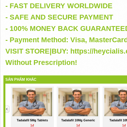
- FAST DELIVERY WORLDWIDE
- SAFE AND SECURE PAYMENT
- 100% MONEY BACK GUARANTEE
- Payment Method: Visa, MasterCar
VISIT STORE|BUY: https://heycialis
Without Prescription!
SẢN PHẨM KHÁC
Tadalafil 5Mg Tablets
Tadalafil 10Mg Generic
Tadalafil 1
1đ
1đ
1đ