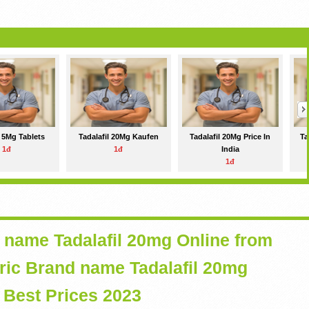
l 5Mg Tablets
Tadalafil 20Mg Kaufen
Tadalafil 20Mg Price In
Ta
1đ
1đ
India
1đ
 name Tadalafil 20mg Online from
c Brand name Tadalafil 20mg
 Best Prices 2023