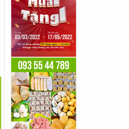
>
dalafil 10Mg Generic
Tadalafil 20Mg Price
Tadalafil Generic 10Mg
1đ
1đ
1đ