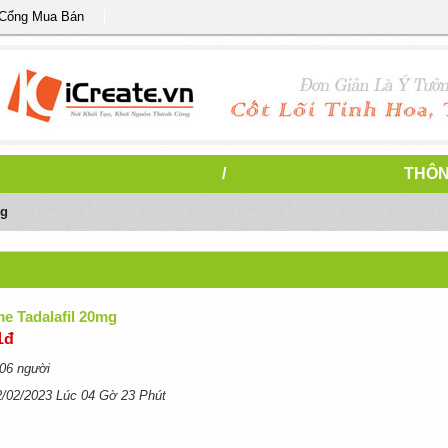
 Cổng Mua Bán
/
THÔN
mg
e Tadalafil 20mg
1đ
06 người
2/02/2023 Lúc 04 Gờ 23 Phút