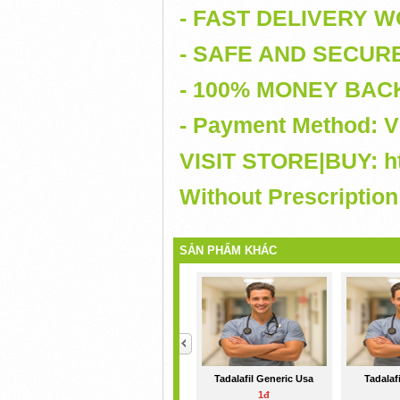
- FAST DELIVERY 
- SAFE AND SECUR
- 100% MONEY BA
- Payment Method: V
VISIT STORE|BUY: htt
Without Prescription
SẢN PHẨM KHÁC
<
Tadalafil Generic Usa
Tadalaf
1đ