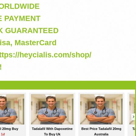
WORLDWIDE
E PAYMENT
CK GUARANTEED
isa, MasterCard
ps://heycialis.com/shop/
!
il 20mg Buy
Tadalafil With Dapoxetine
Best Price Tadalafil 20mg
Ta
1đ
To Buy Uk
Australia