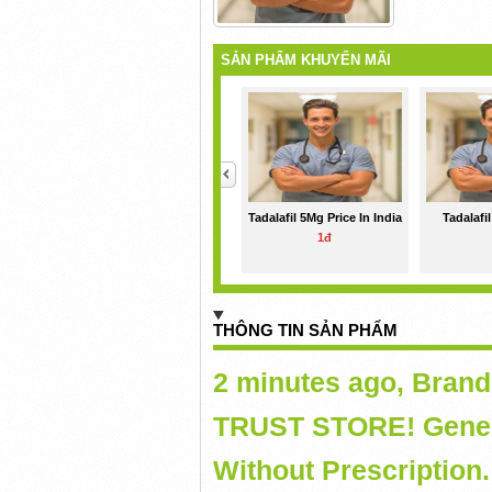
SẢN PHẨM KHUYẾN MÃI
<
Tadalafil 5Mg Price In India
Tadalafi
1đ
THÔNG TIN SẢN PHẨM
2 minutes ago, Brand
TRUST STORE! Generi
Without Prescription.