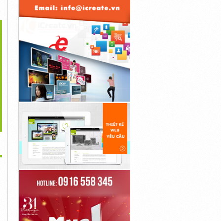
>
dalafil 20Mg For Sale
Tadalafil 20Mg India
Tadalafil 20Mg Tablets
1đ
1đ
1đ