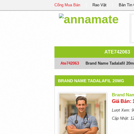
Cổng Mua Bán
Rao Vặt
Bản Tin
ATE742063
Ate742063
/
Brand Name Tadalafil 20
BRAND NAME TADALAFIL 20MG
Brand Nam
Giá Bán: 
Lượt Xem: 9
Cập Nhật: 1