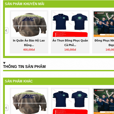
SẢN PHẨM KHUYẾN MÃI
In Quần Áo Bảo Hộ Lao
Áo Thun Đồng Phục Quán
Đồng Phục Nh
Động...
Cà Phê...
Đẹ
400,000đ
140,000đ
140,0
THÔNG TIN SẢN PHẨM
SẢN PHẨM KHÁC