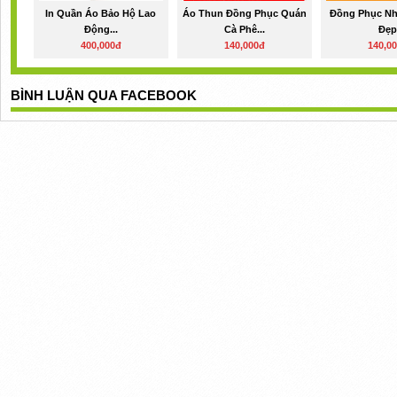
In Quần Áo Bảo Hộ Lao
Áo Thun Đồng Phục Quán
Đồng Phục Nh
Động...
Cà Phê...
Đẹ
400,000đ
140,000đ
140,0
BÌNH LUẬN QUA FACEBOOK