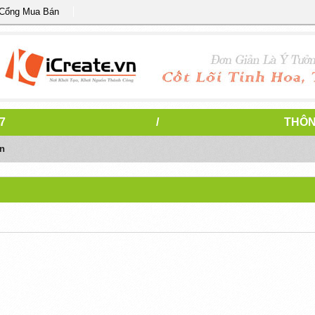
 Cổng Mua Bán
7
/
THÔN
n