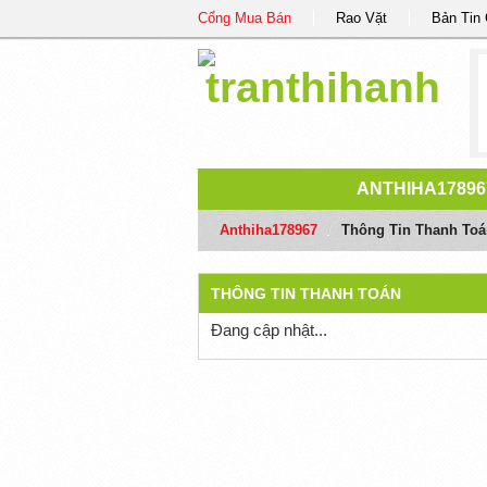
Cổng Mua Bán
Rao Vặt
Bản Tin
ANTHIHA17896
Anthiha178967
/
Thông Tin Thanh Toá
THÔNG TIN THANH TOÁN
Đang cập nhật...