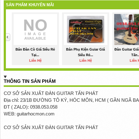
SẢN PHẨM KHUYẾN MÃI
Bán Đàn Cò Giá Siêu Rẻ
Bán Phụ Kiện Guiar Giá
Đàn Guitar Giá
Tại...
Siêu Rẻ...
Tấn..
Liên Hệ
Liên Hệ
Liên 
THÔNG TIN SẢN PHẨM
CƠ SỞ SẢN XUẤT ĐÀN GUITAR TẤN PHÁT
Địa chỉ: 23/1B ĐƯỜNG TÔ KÝ, HÓC MÔN, HCM ( GẦN NGÃ B
ĐT ( ZALO): 0938.053.058
WEB: guitarhocmon.com
CƠ SỞ SẢN XUẤT ĐÀN GUITAR TẤN PHÁT