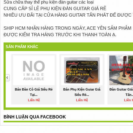
Sửa chữa thay thế phụ kiện đàn guitar các loại
CUNG CẤP SỈ LẺ PHỤ KIỆN ĐÀN GUITAR GIÁ RẺ
NHIỀU ƯU ĐÃI TẠI CỬA HÀNG GUITAR TẤN PHÁT ĐỂ ĐƯỢC 
SHIP HCM NHẬN HÀNG TRONG NGÀY, ACE YÊN SẢM PHẢM 
ĐƯỢC KIỂM TRA HÀNG TRƯỚC KHI THANH TOÁN Ạ.
SẢN PHẨM KHÁC
Bán Đàn Cò Giá Siêu Rẻ
Bán Phụ Kiện Guiar Giá
Đàn Guitar Giá
Tại...
Siêu Rẻ...
Tấn..
Liên Hệ
Liên Hệ
Liên 
BÌNH LUẬN QUA FACEBOOK