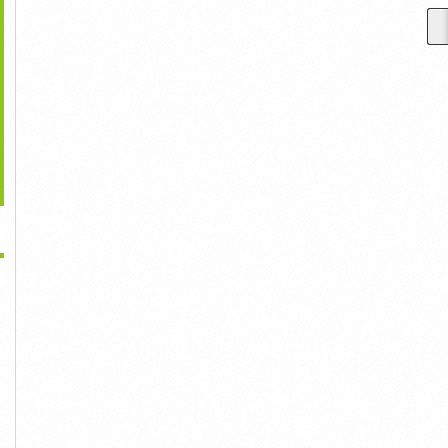
>
Bán Xe Ford Everest
Ford Ranger XLS 2019 Số
Ford Ranger Wildtrak 2020
Ambient 2019 Số...
Tự Động...
Giảm Tiền...
874,000,000đ
610,000,000đ
818,000,000đ
>