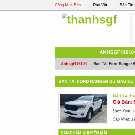
Cổng Mua Bán
Rao Vặt
Bản Tin
ANHSGF41610
Anhsgf416104
/
Bán Tải Ford Ranger 
BÁN TẢI FORD RANGER ĐỦ MÀU ĐỦ
Bán Tải F
Giá Bán: 
Lượt Xem: 1
Cập Nhật: 1
SẢN PHẨM KHUYẾN MÃI