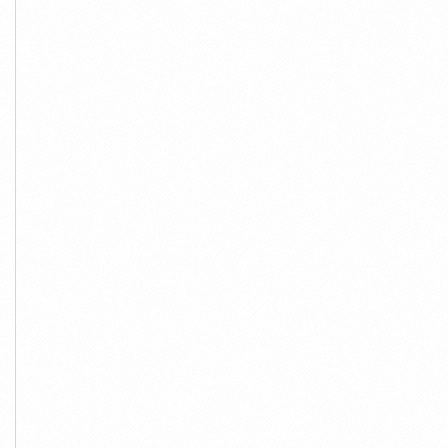
ord Ranger XLS 2019 Số
Ford Ranger Wildtrak 2020
Ranger Raptor 2020 Ưu
Tự Động...
Giảm Tiền...
Đãi Phụ...
10,000,000đ
818,000,000đ
1,198,000,000đ