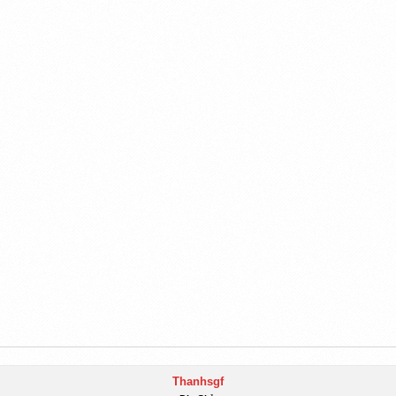
Thanhsgf