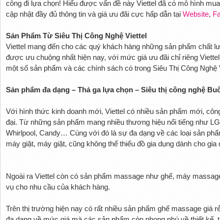
công đi lựa chọn! Hiểu được vấn đề này Viettel đã có mô hình mu
cập nhật đầy đủ thông tin và giá ưu đãi cực hấp dẫn tại
Website
,
F
Sản Phẩm Từ Siêu Thị Công Nghệ Viettel
Viettel mang đến cho các quý khách hàng những sản phẩm chất lư
được ưu chuộng nhất hiện nay, với mức giá ưu đãi chỉ riêng Viette
một số sản phẩm và các chính sách có trong Siêu Thị Công Nghệ 
Sản phẩm đa dạng – Thả ga lựa chọn – Siêu thị công nghệ Bu
Với hình thức kinh doanh mới, Viettel có nhiều sản phẩm mới, công
đại. Từ những sản phẩm mang nhiều thương hiệu nổi tiếng như LG
Whirlpool, Candy… Cùng với đó là sự đa dạng về các loại sản phẩm 
máy giặt, máy giặt, cũng không thể thiếu đồ gia dụng dành cho gi
Ngoài ra Viettel còn có sản phẩm massage như ghế, máy massag
vụ cho nhu cầu của khách hàng.
Trên thị trường hiện nay có rất nhiều sản phẩm ghế massage giá r
đa dạng về mức giá mà các sản phẩm còn phong phú về thiết kế,