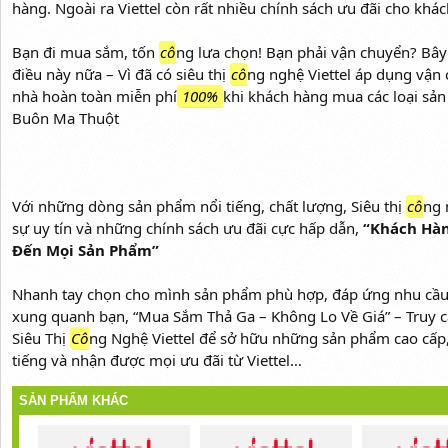
hàng. Ngoài ra Viettel còn rất nhiều chính sách ưu đãi cho khá
Bạn đi mua sắm, tốn
cô
ng lưa chọn! Bạn phải vận chuyển? Bây
điều này nữa – Vì đã có siêu thị
cô
ng nghệ Viettel áp dụng vận 
nhà hoàn toàn miễn phí
100%
khi khách hàng mua các loại sả
Buôn Ma Thuột
Với những dòng sản phẩm nổi tiếng, chất lượng, Siêu thị
cô
ng 
sự uy tín và những chính sách ưu đãi cực hấp dẫn,
“Khách Hàn
Đến Mọi Sản Phẩm”
Nhanh tay chọn cho mình sản phẩm phù hợp, đáp ứng nhu cầu 
xung quanh bạn, “Mua Sắm Thả Ga – Không Lo Về Giá” – Truy 
Siêu Thị
Cô
ng Nghệ Viettel để sở hữu những sản phẩm cao cấp
tiếng và nhận được mọi ưu đãi từ Viettel…
SẢN PHẨM KHÁC