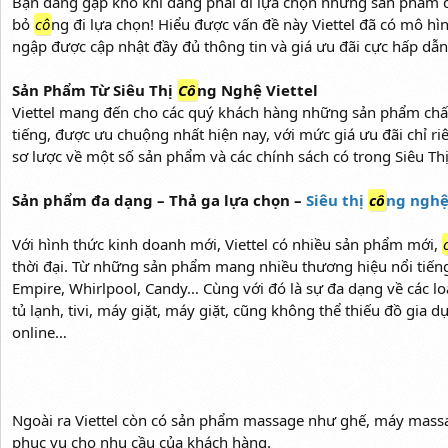
Bạn đang gặp khó khi đang phải đi lựa chọn những sản phẩm đi
bỏ
cô
ng đi lựa chọn! Hiểu được vấn đề này Viettel đã có mô h
ngập được cập nhật đầy đủ thông tin và giá ưu đãi cực hấp dẫn
Sản Phẩm Từ Siêu Thị
Cô
ng Nghệ Viettel
Viettel mang đến cho các quý khách hàng những sản phẩm chấ
tiếng, được ưu chuộng nhất hiện nay, với mức giá ưu đãi chỉ ri
sơ lược về một số sản phẩm và các chính sách có trong Siêu Th
Sản phẩm đa dạng – Thả ga lựa chọn –
Siêu thị
cô
ng nghệ
Với hình thức kinh doanh mới, Viettel có nhiều sản phẩm mới,
thời đại. Từ những sản phẩm mang nhiều thương hiệu nổi tiến
Empire, Whirlpool, Candy… Cùng với đó là sự đa dạng về các l
tủ lạnh, tivi, máy giặt, máy giặt, cũng không thể thiếu đồ gia
online…
Ngoài ra Viettel còn có sản phẩm massage như ghế, máy mass
phục vụ cho nhu cầu của khách hàng.