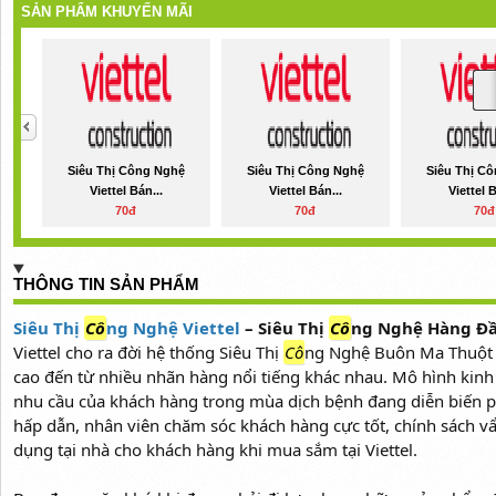
SẢN PHẨM KHUYẾN MÃI
Siêu Thị Công Nghệ
Siêu Thị Công Nghệ
Siêu Thị C
Viettel Bán...
Viettel Bán...
Viettel B
70đ
70đ
70đ
THÔNG TIN SẢN PHẨM
Siêu Thị
Cô
ng Nghệ Viettel
– Siêu Thị
Cô
ng Nghệ Hàng Đầ
Viettel cho ra đời hệ thống Siêu Thị
Cô
ng Nghệ Buôn Ma Thuột 
cao đến từ nhiều nhãn hàng nổi tiếng khác nhau. Mô hình kinh
nhu cầu của khách hàng trong mùa dịch bệnh đang diễn biến p
hấp dẫn, nhân viên chăm sóc khách hàng cực tốt, chính sách v
dụng tại nhà cho khách hàng khi mua sắm tại Viettel.