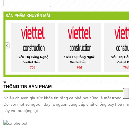
SẢN PHẨM KHUYẾN MÃI
Siêu Thị Công Nghệ
Siêu Thị Công Nghệ
Siêu Thị C
Viettel Bán...
Viettel Bán...
Viettel B
70đ
70đ
70đ
THÔNG TIN SẢN PHẨM
Nhiều chuyên gia sức khỏe tin rằng cà phê bột cũng là một trong n
Đối với một số người, đây là nguồn cung cấp chất chống oxy hóa nhi
cây và rau cộng lại.