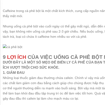
Caffeine trong cà phê bột là một chất kích thích, cung cấp nguồn năn
thấy mệt mỏi.
Nhưng uống cà phê bột vào cuối ngày có thể gây mất ngủ, dẫn đến n
vậy, bạn không nên uống cà phê sau 2-3 giờ chiều. Nếu buộc uống, 
tách trà, loại có chứa ít caffeine hơn nhiều so với cà phê.
9
LỢI ÍCH
CỦA VIỆC UỐNG CÀ PHÊ BỘT
DƯỚI ĐÂY LÀ MỘT SỐ MẸO ĐỂ BIẾN LY CÀ PHÊ CỦA BẠN
ÍCH VƯỢT TRỘI CHO SỨC KHỎE.
1. GIẢM ĐAU
Những loại thuốc giảm đau thường chứa cafein. Chính vì vậy mà uố
các chất làm giảm cơn đau bằng cách giúp cho chúng được hấp thụ n
cơ thể người thường diễn ra mạnh vào buổi sáng. Bởi vậy mà một tá
thể làm bạn khỏi đau đầu tập trung trí óc để làm việc tốt hơn. Quả
gây đau đầu thì cafein lại làm cho mạch máu co lại.