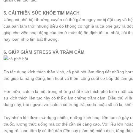
quan đến tuổi tác.
5. CẢI THIỆN SỨC KHỎE TIM MẠCH
Uống cà phê bột thường xuyên có thể giảm nguy cơ bị đột quỵ và bệ
của bạn tạm thời nhưng điều đó không có nghĩa là cà phê gây ra đột
giúp cho việc hoạt động của tim ở mức độ ổn định tối ưu nhất, cải t
hay loạn nhịp tim bất thường.
6. GIÚP GIẢM STRESS VÀ TRẦM CẢM
Do tác dụng kích thích thần kinh, cà phê bột làm tăng tiết những hor
thể giúp ta năng động, linh hoạt và thêm công suất cơ bắp để làm g
Hơn nữa, cafein là một trong những chất kích thích phổ biến nhất c
sự kích thích liên tục này có thể giảm chứng trầm cảm. Điều thú vị là
dụng này, trái ngược với cafein có trong trà, soda hoặc sô cô la, kh
Tuy nhiên khi được sử dụng nhiều, những kích hoạt liên tục sẽ gây 
thuốc, lượng thức uống mà cơ thể cần sẽ càng cao. Với liều lớn hoặc
trạng rối loạn tâm lý có thể dẫn đến suy giảm hệ miễn dịch, tăng đ