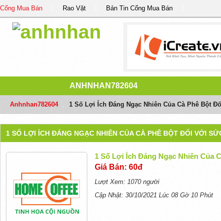
Cổng Mua Bán
Rao Vặt
Bản Tin Cổng Mua Bán
ANHNHAN782604
Anhnhan782604
/
1 Số Lợi Ích Đáng Ngạc Nhiên Của Cà Phê Bột Đ
1 SỐ LỢI ÍCH ĐÁNG NGẠC NHIÊN CỦA CÀ PHÊ BỘT ĐỐI VỚI S
1 Số Lợi Ích Đáng Ngạc Nhiên Của 
Giá Bán: 60đ
Lượt Xem: 1070 người
Cập Nhật: 30/10/2021 Lúc 08 Gờ 10 Phút