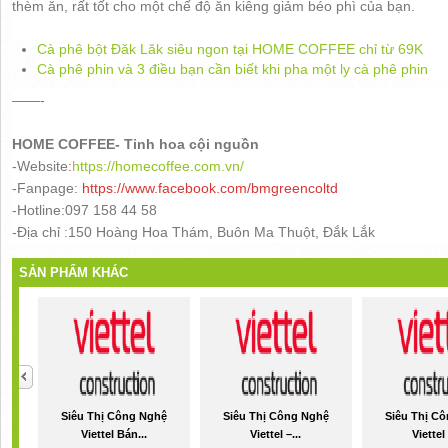
thèm ăn, rất tốt cho một chế độ ăn kiêng giảm béo phì của bạn.
Cà phê bột Đăk Lăk siêu ngon tại HOME COFFEE chỉ từ 69K
Cà phê phin và 3 điều bạn cần biết khi pha một ly cà phê phin
——-
HOME COFFEE- Tinh hoa cội nguồn
-Website
:
https://homecoffee.com.vn/
-Fanpage:
https://www.facebook.com/bmgreencoltd
-Hotline:097 158 44 58
-Địa chỉ :150 Hoàng Hoa Thám, Buôn Ma Thuột, Đắk Lắk
SẢN PHẨM KHÁC
Siêu Thị Công Nghệ
Siêu Thị Công Nghệ
Siêu Thị C
Viettel Bán...
Viettel –...
Viettel 