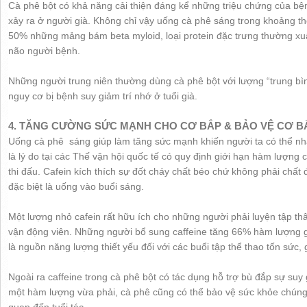
Cà phê bột có khả năng cải thiện đáng kể những triệu chứng của bện
xảy ra ở người già. Không chỉ vậy uống cà phê sáng trong khoảng t
50% những mảng bám beta myloid, loại protein đặc trưng thường xuấ
não người bệnh.
Những người trung niên thường dùng cà phê bột với lượng “trung bìn
nguy cơ bị bệnh suy giảm trí nhớ ở tuổi già.
4. TĂNG CƯỜNG SỨC MẠNH CHO CƠ BẮP & BẢO VỆ CƠ B
Uống cà phê sáng giúp làm tăng sức mạnh khiến người ta có thể nh
là lý do tại các Thế vận hội quốc tế có quy định giới hạn hàm lượng 
thi đấu. Cafein kích thích sự đốt cháy chất béo chứ không phải chất
đặc biệt là uống vào buổi sáng.
Một lượng nhỏ cafein rất hữu ích cho những người phải luyện tập thâ
vận động viên. Những người bổ sung caffeine tăng 66% hàm lượng g
là nguồn năng lượng thiết yếu đối với các buổi tập thể thao tốn sức, 
Ngoài ra caffeine trong cà phê bột có tác dụng hỗ trợ bù đắp sự suy
một hàm lượng vừa phải, cà phê cũng có thể bảo vệ sức khỏe chúng 