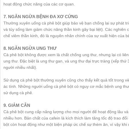
hoạt động chức năng của các cơ quan.
7. NGĂN NGỪA BỆNH ĐA XƠ CỨNG
Thường xuyên uống cà phê bột giúp bảo vệ bạn chống lại sự phát tr
và tủy sống làm giảm chức năng thần kinh gây bại liệt). Các nghiên
chế viêm thần kinh, đó là nguyên nhân chính của sự xuất hiện của 
8. NGĂN NGỪA UNG THƯ
Cà phê bột không được xem là chất chống ung thư, nhưng lại có liên
ung thư. Đặc biệt là ung thư gan, và ung thư đại trực tràng (xếp thứ 
người nhiều nhất).
Sử dụng cà phê bột thường xuyên cũng cho thấy kết quả tốt trong vi
ác tính. Những người uống cà phê bột có nguy cơ mắc bệnh ung th
sử dụng cà phê.
9. GIẢM CÂN
Cà phê bột cung cấp năng lượng cho mọi người để hoạt động lâu và 
nhiều hơn. Bản chất của cafein là kích thích làm tăng tốc độ trao đổ
bột còn hoạt động như một biện pháp ức chế sự thèm ăn, vì vậy khi 