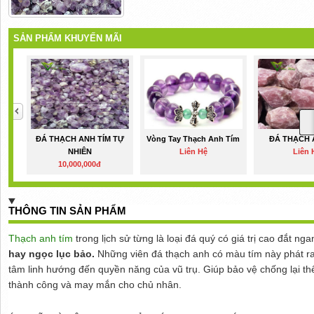
SẢN PHẨM KHUYẾN MÃI
ĐÁ THẠCH ANH TÍM TỰ
Vòng Tay Thạch Anh Tím
ĐÁ THẠCH 
NHIÊN
Liên Hệ
Liên 
10,000,000đ
THÔNG TIN SẢN PHẨM
Thạch anh tím
trong lịch sử từng là loại đá quý có giá trị cao đắt ng
hay ngọc lục bảo.
Những viên đá thạch anh có màu tím này phát r
tâm linh hướng đến quyền năng của vũ trụ. Giúp bảo vệ chống lại th
thành công và may mắn cho chủ nhân.