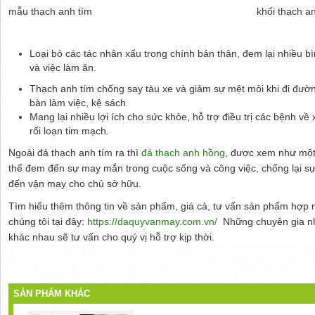
mẫu thạch anh tím
khối thạch a
Loại bỏ các tác nhân xấu trong chính bản thân, đem lại nhiều 
và việc làm ăn.
Thạch anh tím chống say tàu xe và giảm sự mệt mỏi khi đi đường,
bàn làm việc, kệ sách
Mang lại nhiều lợi ích cho sức khỏe, hỗ trợ điều trị các bệnh v
rối loạn tim mạch.
Ngoài đá thạch anh tím ra thì
đá thạch anh hồng
, được xem như một 
thể đem đến sự may mắn trong cuộc sống và công việc, chống lại 
đến vận may cho chủ sở hữu.
Tìm hiểu thêm thông tin về sản phẩm, giá cả, tư vấn sản phẩm hợp m
chúng tôi tại đây:
https://daquyvanmay.com.vn/
Những chuyên gia nhi
khác nhau sẽ tư vấn cho quý vị hỗ trợ kịp thời.
SẢN PHẨM KHÁC