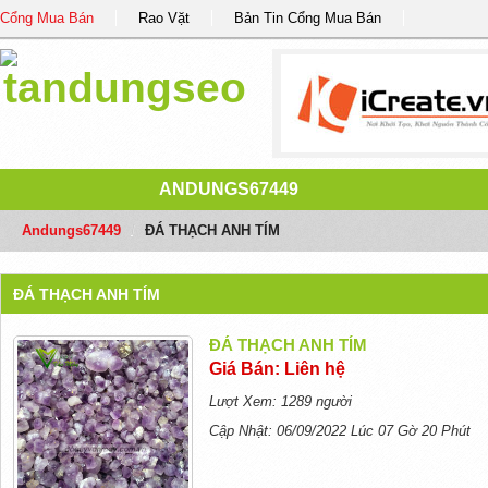
Cổng Mua Bán
Rao Vặt
Bản Tin Cổng Mua Bán
ANDUNGS67449
Andungs67449
/
ĐÁ THẠCH ANH TÍM
ĐÁ THẠCH ANH TÍM
ĐÁ THẠCH ANH TÍM
Giá Bán: Liên hệ
Lượt Xem: 1289 người
Cập Nhật: 06/09/2022 Lúc 07 Gờ 20 Phút