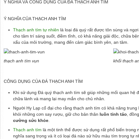
Ý NGHĨA VÀ CÔNG DỤNG CỦA ĐÁ THẠCH ANH TÍM
Ý NGHĨA CỦA THẠCH ANH TÍM
Thạch anh tím tự nhiên
là loại đá quý rất được tôn sùng và ngợi
cho tâm trí sáng suốt, điềm tĩnh, có khả năng giải độc, chữa bệ
xấu của môi trường, mang đến cảm giác bình yên, an tâm.
thạch anh tím vụn
khối thạch 
CÔNG DỤNG CỦA ĐÁ THẠCH ANH TÍM
Khi sử dụng Đá quý thạch anh tím sẽ giúp những mối quan hệ
chữa lành và mang lại may mắn cho chủ nhân.
Người Hy Lạp cổ đại cho rằng thạch anh tím có khả năng trung h
khỏi những cơn say rượu, giữ cho bản thân
luôn tỉnh táo
, đồn
cường sức khỏe
.
Thạch anh tím
là một tinh thể được sử dụng rất phổ biến trong
nghĩa sang trọng và ít có loại đá nào sử hữu màu tím trong tự n