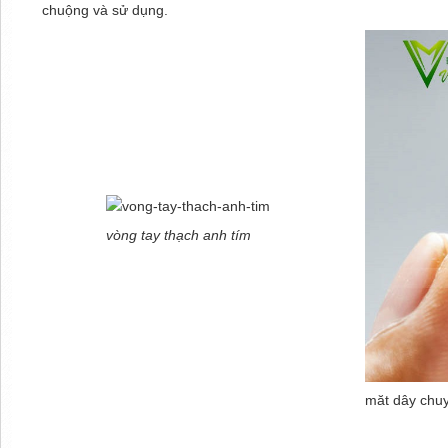
chuộng và sử dụng.
vòng tay thạch anh tím
măt dây chuy