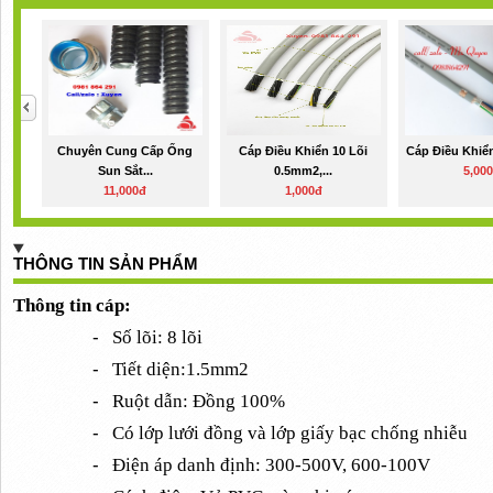
Chuyên Cung Cấp Ống
Cáp Điều Khiển 10 Lõi
Cáp Điều Khiển
Sun Sắt...
0.5mm2,...
5,00
11,000đ
1,000đ
THÔNG TIN SẢN PHẨM
Thông tin cáp:
-
Số lõi: 8 lõi
-
Tiết diện:1.5mm2
-
Ruột dẫn: Đồng 100%
-
Có lớp lưới đồng và lớp giấy bạc chống nhiễu
-
Điện áp danh định: 300-500V, 600-100V