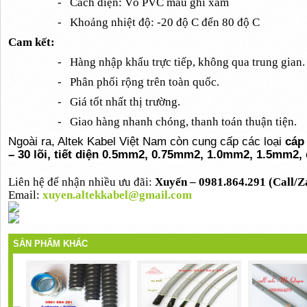
-
Cách điện: Vỏ PVC màu ghi xám
-
Khoảng nhiệt độ: -20 độ C đến 80 độ C
Cam kết:
-
Hàng nhập khẩu trực tiếp, không qua trung gian.
-
Phân phối rộng trên toàn quốc.
-
Giá tốt nhất thị trường.
-
Giao hàng nhanh chóng, thanh toán thuận tiện.
Ngoài ra, Altek Kabel Việt Nam còn cung cấp các loại
cáp 
– 30 lõi, tiết diện 0.5mm2, 0.75mm2, 1.0mm2, 1.5mm2,
Liên hệ để nhận nhiều ưu đãi:
Xuyến – 0981.864.291
(Call/Z
Email:
xuyen.altekkabel@gmail.com
SẢN PHẨM KHÁC