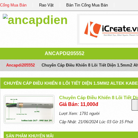
Cổng Mua Bán
Rao Vặt
Bản Tin Cổng Mua Bán
ANCAPDI205552
Ancapdi205552
/
Chuyên Cáp Điều Khiển 8 Lõi Tiết Diện 1.5mm2 Al
CHUYÊN CÁP ĐIỀU KHIỂN 8 LÕI TIẾT DIỆN 1.5MM2 ALTEK KABE
Chuyên Cáp Điều Khiển 8 Lõi Tiết D
Giá Bán: 11,000đ
Lượt Xem: 1791 người
Cập Nhật: 21/06/2024 Lúc 03 Gờ 15 Phút
SẢN PHẨM KHUYẾN MÃI