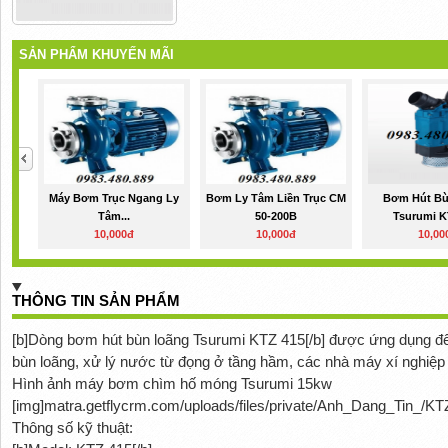
SẢN PHẨM KHUYẾN MÃI
Máy Bơm Trục Ngang Ly
Bơm Ly Tâm Liền Trục CM
Bơm Hút Bù
Tâm...
50-200B
Tsurumi K
10,000đ
10,000đ
10,00
THÔNG TIN SẢN PHẨM
[b]Dòng bơm hút bùn loãng Tsurumi KTZ 415[/b] được ứng dụng để 
bùn loãng, xử lý nước từ đọng ở tầng hầm, các nhà máy xí nghiệp
Hình ảnh máy bơm chìm hố móng Tsurumi 15kw
[img]matra.getflycrm.com/uploads/files/private/Anh_Dang_Tin_/K
Thông số kỹ thuật: