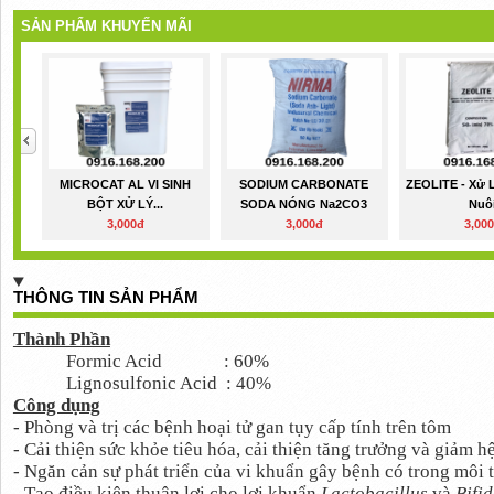
SẢN PHẨM KHUYẾN MÃI
MICROCAT AL VI SINH
SODIUM CARBONATE
ZEOLITE - Xử 
BỘT XỬ LÝ...
SODA NÓNG Na2CO3
Nuô
3,000đ
3,000đ
3,00
THÔNG TIN SẢN PHẨM
Thành Phần
Formic Acid
: 60%
Lignosulfonic Acid
: 40%
Công dụng
- Phòng và trị các bệnh hoại tử gan tụy cấp tính trên tôm
- Cải thiện sức khỏe tiêu hóa, cải thiện tăng trưởng và giảm 
- Ngăn cản sự phát triển của vi khuẩn gây bệnh có trong môi 
- Tạo điều kiện thuận lợi cho lợi khuẩn
Lactobacillus
và
Bifi