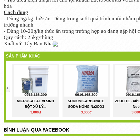
hóa
Cách dùng
- Dùng 5g/kg thức ăn. Dùng trong suốt quá trình nuôi nhằm ph
trưởng nhanh
- Dùng 10-20g/kg thức ăn trong trường hợp ao đang gặp hội
Quy cách: 25kg/thùng
Xuất xứ: Tây Ban Nha
SẢN PHẨM KHÁC
MICROCAT AL VI SINH
SODIUM CARBONATE
ZEOLITE - Xử 
BỘT XỬ LÝ...
SODA NÓNG Na2CO3
Nuô
3,000đ
3,000đ
3,00
BÌNH LUẬN QUA FACEBOOK