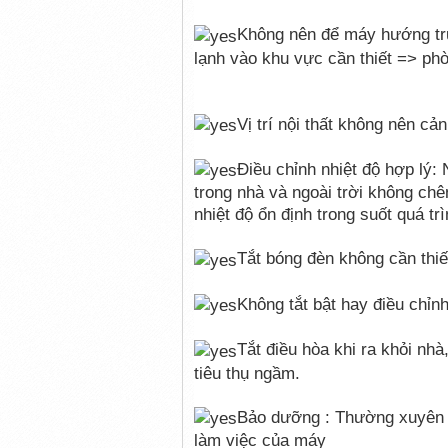
Không nên để máy hướng trự
lạnh vào khu vực cần thiết => p
Vị trí nội thất không nên cả
Điều chỉnh nhiệt độ hợp lý:
trong nhà và ngoài trời không chên
nhiệt độ ổn định trong suốt quá tr
Tắt bóng đèn không cần thiế
Không tắt bật hay điều chỉn
Tắt điều hòa khi ra khỏi nhà
tiêu thụ ngầm.
Bảo dưỡng : Thường xuyên b
làm việc của máy