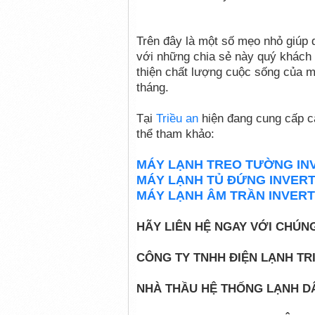
Trên đây là một số mẹo nhỏ giúp 
với những chia sẻ này quý khách s
thiện chất lượng cuộc sống của m
tháng.
Tại
Triều an
hiện đang cung cấp cá
thể tham khảo:
MÁY LẠNH TREO TƯỜNG IN
MÁY LẠNH TỦ ĐỨNG INVER
MÁY LẠNH ÂM TRẦN INVER
HÃY LIÊN HỆ NGAY VỚI CHÚN
CÔNG TY TNHH ĐIỆN LẠNH TR
NHÀ THẦU HỆ THỐNG LẠNH