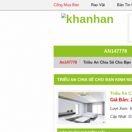
Cổng Mua Bán
Rao Vặt
Bản Tin
AN147778
An147778
/
Triều An Chia Sẽ Cho Bạn
TRIỀU AN CHIA SẼ CHO BẠN KINH N
Triều An 
Giá Bán: 
Lượt Xem: 9
Cập Nhật: 0