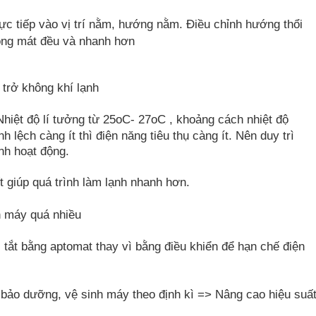
c tiếp vào vị trí nằm, hướng nằm. Điều chỉnh hướng thổi
hòng mát đều và nhanh hơn
n trở không khí lạnh
 Nhiệt độ lí tưởng từ 25oC- 27oC , khoảng cách nhiệt độ
h lệch càng ít thì điện năng tiêu thụ càng ít. Nên duy trì
ình hoạt động.
t giúp quá trình làm lạnh nhanh hơn.
h máy quá nhiều
, tắt bằng aptomat thay vì bằng điều khiển để hạn chế điện
ảo dưỡng, vệ sinh máy theo định kì => Nâng cao hiệu suấ