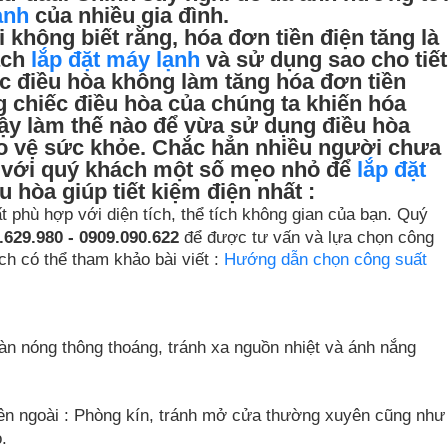
ạnh
của nhiều gia đình.
 không biết rằng, hóa đơn tiền điện tăng là
ách
lắp đặt máy lạnh
và sử dụng sao cho tiết
ếc điều hòa không làm tăng hóa đơn tiền
 chiếc điều hòa của chúng ta khiến hóa
Vậy làm thế nào để vừa sử dụng điều hòa
bảo vệ sức khỏe. Chắc hẳn nhiều người chưa
ẻ với quý khách một số mẹo nhỏ để
lắp đặt
u hòa giúp tiết kiệm điện nhất :
t phù hợp với diện tích, thể tích không gian của bạn. Quý
.629.980 - 0909.090.622
để được tư vấn và lựa chọn công
h có thể tham khảo bài viết :
Hướng dẫn chọn công suất
ặt dàn nóng thông thoáng, tránh xa nguồn nhiệt và ánh nắng
bên ngoài : Phòng kín, tránh mở cửa thường xuyên cũng như
.