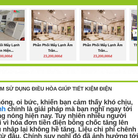
ối Máy Lạnh
Phân Phối Máy Lạnh Âm
Phân Phối Máy Lạnh Âm
Th
in Hiện...
Trần...
Trần...
000,000đ
23,200,000đ
23,200,000đ
M SỬ DỤNG ĐIỀU HÒA GIÚP TIẾT KIỆM ĐIỆN
óng, oi bức, khiến bạn cảm thấy khó chịu,
nh
chính là giải pháp mà bạn nghĩ ngay tới
ắng nóng hiện nay. Tuy nhiên nhiều người
i vì hóa đơn tiền điện bỗng chốc tăng lên
 nhập lại không hề tăng. Liệu chi phí chênh
từ đâu. Chính suy nghĩ đó đã ảnh hưởng tớ