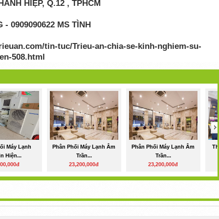
CHÁNH HIỆP, Q.12 , TPHCM
- 0909090622 MS TÌNH
rieuan.com/tin-tuc/Trieu-an-chia-se-kinh-nghiem-su-
ien-508.html
ối Máy Lạnh
Phân Phối Máy Lạnh Âm
Phân Phối Máy Lạnh Âm
Th
in Hiện...
Trần...
Trần...
000,000đ
23,200,000đ
23,200,000đ