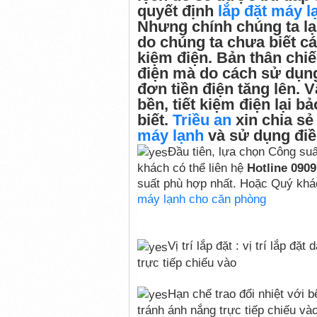
quyết định
lắp đặt máy l
Nhưng chính chúng ta lại
do chúng ta chưa biết c
kiệm điện. Bản thân chi
điện mà do cách sử dụng
đơn tiền điện tăng lên. 
bền, tiết kiệm điện lại 
biết.
Triều an
xin chia s
máy lạnh
và sử dụng điề
Đầu tiên, lựa chọn Công suấ
khách có thể liên hệ
Hotline 0909
suất phù hợp nhất. Hoặc Quý khác
máy lạnh cho căn phòng
Vị trí lắp đặt : vị trí lắp đ
trực tiếp chiếu vào
Hạn chế trao đổi nhiệt với 
tránh ánh nắng trực tiếp chiếu vào