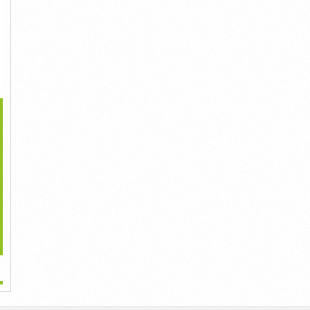
>
i Công Máy Lạnh Âm
Siêu Phẩm Máy Lạnh Tủ
Đại Lý Bán Lắp Máy
Trần...
Đứng...
Lạnh...
25,000,000đ
21,000,000đ
28,000,000đ