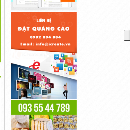
>
i Công Máy Lạnh Âm
Siêu Phẩm Máy Lạnh Tủ
Đại Lý Bán Lắp Máy
Trần...
Đứng...
Lạnh...
25,000,000đ
21,000,000đ
28,000,000đ
i