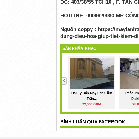
ĐC: 403/38/55 TCH10 , P. TÂN 
HOTLINE: 0909629980 MR CÔNG 
Nguồn coppy : https://maylanht
dung-dieu-hoa-giup-tiet-kiem-d
SẢN PHẨM KHÁC
<
Đại Lý Bán Máy Lạnh Âm
Phân Ph
Trần...
Daik
22,000,000đ
28,
BÌNH LUẬN QUA FACEBOOK