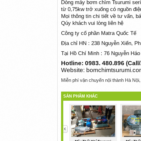
Dòng máy bơm chìm Tsurumi seri 
từ 0,75kw trở xuống có nguồn điệ
Mọi thông tin chi tiết về tư vấn
Qúy khách vui lòng liên hệ
Công ty cổ phần Matra Quốc Tế
Địa chỉ HN : 238 Nguyễn Xiển, P
Tại H
ồ
C
hí Minh
: 76 Nguyễn Háo
Hotline: 0983. 480.896 (Cal
Website: bomchimtsurumi.c
Miễn phí vận chuyển nội thành Hà Nội
SẢN PHẨM KHÁC
<