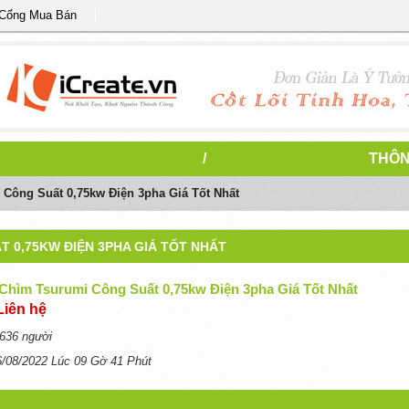
 Cổng Mua Bán
/
THÔN
Công Suất 0,75kw Điện 3pha Giá Tốt Nhất
 0,75KW ĐIỆN 3PHA GIÁ TỐT NHẤT
hìm Tsurumi Công Suất 0,75kw Điện 3pha Giá Tốt Nhất
Liên hệ
636 người
6/08/2022 Lúc 09 Gờ 41 Phút