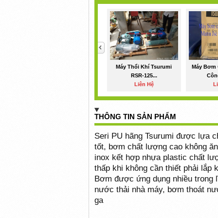
<
Máy Thổi Khí Tsurumi
Máy Bơm 
RSR-125...
Công
Liên Hệ
L
THÔNG TIN SẢN PHẨM
Seri PU hãng Tsurumi được lựa chọ
tốt, bơm chất lượng cao không ăn
inox kết hợp nhựa plastic chất l
thấp khi không cần thiết phải lắ
Bơm được ứng dụng nhiều trong lĩ
nước thải nhà máy, bơm thoát n
ga