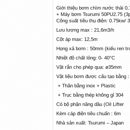
Giới thiệu bơm chìm nước thải 0,
+ Máy bơm Tsurumi 50PU2.75 (3p
Công suất tiêu thụ điện: 0.75kw/
Lưu lượng max : 21,6m3/h
Cột áp max: 12,5m
Họng xả bơm : 50mm (kiểu ren tr
Nhiệt độ chất lỏng: 0- 40°C
Vật rắn cho phép qua: ø35mm
Vật liệu bơm được cấu tạo bằng :
+ Thân bằng inox + Plastic
+ Trục bằng thép không gỉ 304
Có bộ phận nâng dầu (Oil Lifter
Kèm cáp điện tiêu chuẩn : 6m
Nhà sản xuất: Tsurumi – Japan