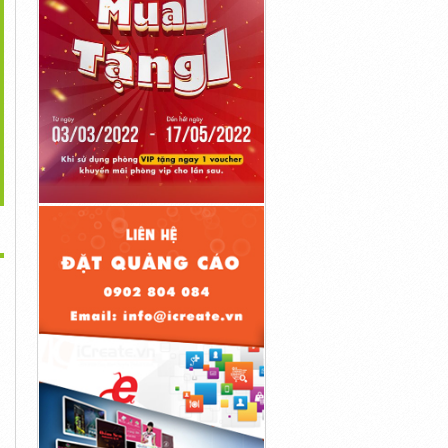
>
áy Bơm Nước Thải
Máy Bơm Tõm 1,5kw Gía
Bình Tích Áp Varem 100
2,2kw Xuất...
Tốt Nhất...
Lít 10bar ,...
Liên Hệ
Liên Hệ
Liên Hệ