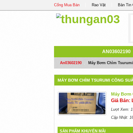
Cổng Mua Bán
Rao Vặt
Bản Tin
AN03602190
An03602190
/
Máy Bơm Chìm Tsurumi 
MÁY BƠM CHÌM TSURUMI CÔNG SUẤT
Máy Bơm C
Giá Bán: 
Lượt Xem: 1
Cập Nhật: 1
SẢN PHẨM KHUYẾN MÃI