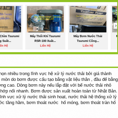
Chìm Tsurumi
Máy Thổi Khí Tsurumi
Máy Bơm Nước Thải
M
 Suất...
RSR-100 Xuất...
Tsurumi Công...
iên Hệ
Liên Hệ
Liên Hệ
n nhiều trong lĩnh vực hệ xử lý nước thải bởi giá thành
 mòn do bơm được cấu tạo bằng vật liệu thân , đầu đế bằng
ượng cao. Dòng bơm này nếu lắp đặt với bể nước thải nhỏ
p khớp nối nhanh. Bơm được sản xuất hoàn toàn từ Nhật Bản.
nh vực xử lý nước thải sinh hoạt, nước thải hệ thống xử lý
ước tầng hầm, bơm thoát nước
hố móng, bơm thoát tràn hố