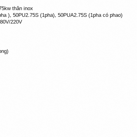
75kw thân inox
ha ), 50PU2.75S (1pha), 50PUA2.75S (1pha có phao)
 380V/220V
ong)