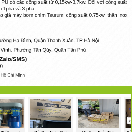
PU có các công suất từ 0,15kw-3,7kw. Đối với công suất
n 1pha và 3 pha
, báo giá máy bơm chìm Tsurumi công suất 0.75kw
thân inox
hường Hạ Đình, Quận Thanh Xuân, TP Hà Nội
 Vính, Phường Tân Qúy, Quận Tân Phú
l/Zalo/SMS)
om
, Hồ Chí Minh