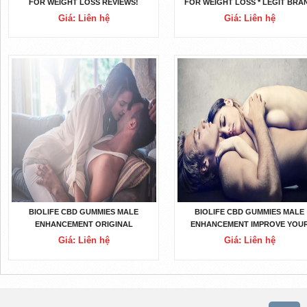
FOR WEIGHT LOSS REVIEWS!
FOR WEIGHT LOSS * LEGIT BRA
OR CHEAP SCAM?
Giá: Liên hệ
Giá: Liên hệ
BIOLIFE CBD GUMMIES MALE
BIOLIFE CBD GUMMIES MALE
ENHANCEMENT ORIGINAL
ENHANCEMENT IMPROVE YOU
PRODUCT!
SEXUAL DRIVE! READ ALL
Giá: Liên hệ
Giá: Liên hệ
INFORMATION!