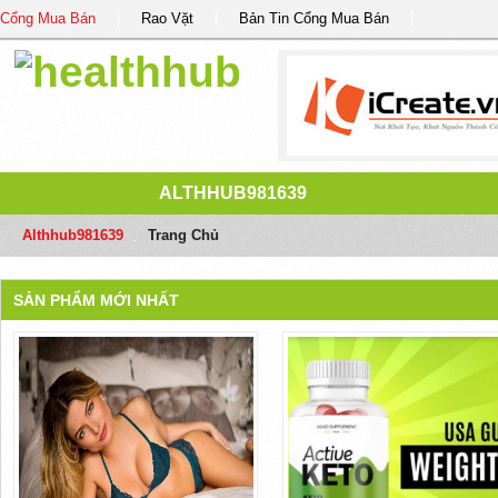
Cổng Mua Bán
Rao Vặt
Bản Tin Cổng Mua Bán
ALTHHUB981639
Althhub981639
/
Trang Chủ
SẢN PHẨM MỚI NHẤT