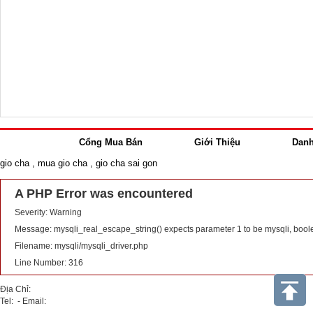
Cổng Mua Bán
Giới Thiệu
Dan
gio cha
,
mua gio cha
,
gio cha sai gon
A PHP Error was encountered
Severity: Warning
Message: mysqli_real_escape_string() expects parameter 1 to be mysqli, bool
Filename: mysqli/mysqli_driver.php
Line Number: 316
Địa Chỉ:
Tel: - Email: