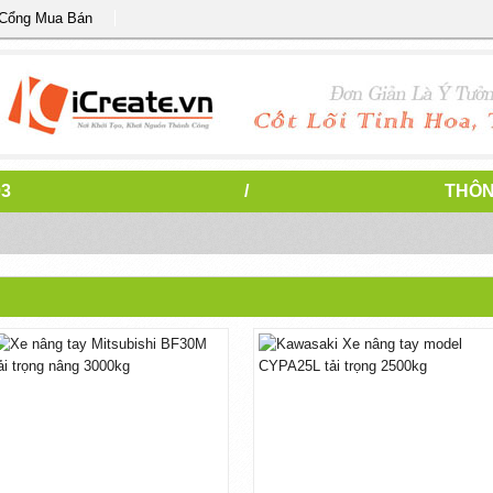
 Cổng Mua Bán
03
/
THÔN