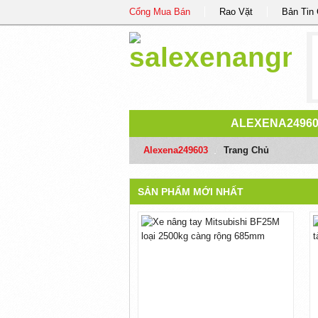
Cổng Mua Bán
Rao Vặt
Bản Tin
ALEXENA2496
Alexena249603
/
Trang Chủ
SẢN PHẨM MỚI NHẤT