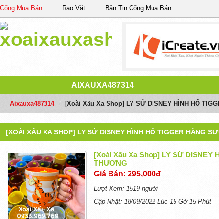
Cổng Mua Bán
Rao Vặt
Bản Tin Cổng Mua Bán
AIXAUXA487314
Aixauxa487314
/
[Xoài Xấu Xa Shop] LY SỨ DISNEY HÌNH HỔ T
[XOÀI XẤU XA SHOP] LY SỨ DISNEY HÌNH HỔ TIGGER HÀNG 
[Xoài Xấu Xa Shop] LY SỨ DISNE
THƯƠNG
Giá Bán: 295,000đ
Lượt Xem: 1519 người
Cập Nhật: 18/09/2022 Lúc 15 Gờ 15 Phút