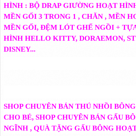
HÌNH : BỘ DRAP GIƯỜNG HOẠT HÌNH
MỀN GỐI 3 TRONG 1 , CHĂN , MỀN 
MỀN GỐI, ĐỆM LÓT GHẾ NGỒI + TỰ
HÌNH HELLO KITTY, DORAEMON, ST
DISNEY...
SHOP CHUYÊN BÁN THÚ NHỒI BÔNG
CHO BÉ, SHOP CHUYÊN BÁN GẤU BÔ
NGĨNH , QUÀ TẶNG GẤU BÔNG HOẠT 