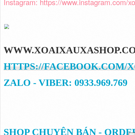
Instagram:
https://www.instagram.co
m/xo
WWW.XOAIXAUXASHOP.C
HTTPS://FACEBOOK.COM/
ZALO - VIBER: 0933.969.769
SHOP CHUYÊN BÁN - ORDE