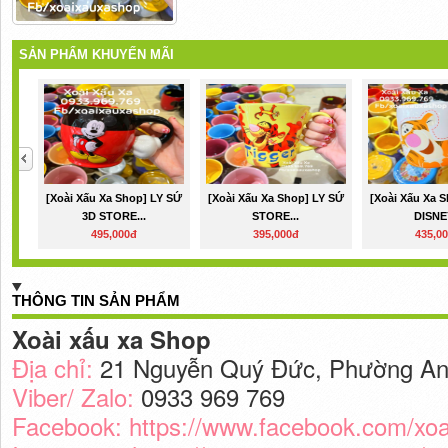
SẢN PHẨM KHUYẾN MÃI
[Xoài Xấu Xa Shop] LY SỨ
[Xoài Xấu Xa Shop] LY SỨ
[Xoài Xấu Xa 
3D STORE...
STORE...
DISNEY
495,000đ
395,000đ
435,0
THÔNG TIN SẢN PHẨM
Xoài xấu xa Shop
Địa chỉ:
21 Nguyễn Quý Đức, Phường An
Viber/ Zalo:
0933 969 769
Facebook:
https://www.facebook.com/xo