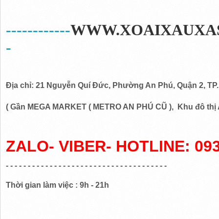
------------
WWW.XOAIXAUXA
-
Địa chỉ: 21 Nguyễn Quí Đức, Phường An Phú, Quận 2, TP.H
( Gần MEGA MARKET ( METRO AN PHÚ CŨ ), Khu đô th
ZALO- VIBER- HOTLINE: 093
- - - - - - - - - - - - - - - - - - - - - - - - - - - - - - - - - - - - -
Thời gian làm việc : 9h - 21h