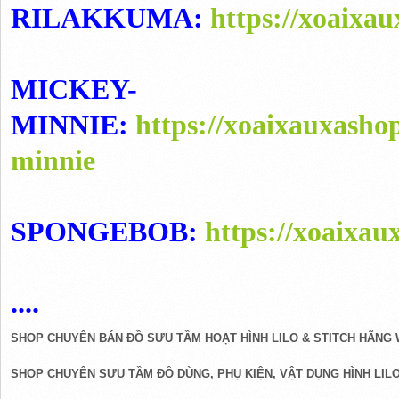
RILAKKUMA:
https://xoaixa
MICKEY-
MINNIE:
https://xoaixauxasho
minnie
SPONGEBOB:
https://xoaixa
....
SHOP CHUYÊN BÁN ĐỒ SƯU TẦM HOẠT HÌNH LILO & STITCH HÃNG W
SHOP CHUYÊN SƯU TẦM ĐỒ DÙNG, PHỤ KIỆN, VẬT DỤNG HÌNH LILO