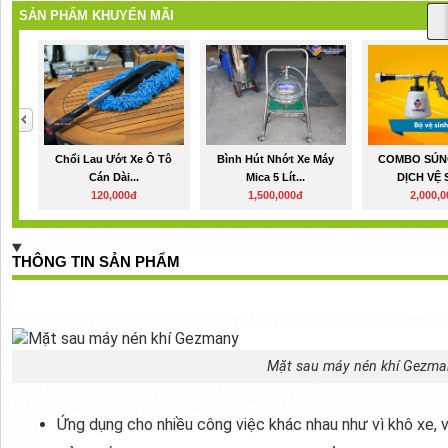
SẢN PHẨM KHUYẾN MÃI
Chổi Lau Ướt Xe Ô Tô
Bình Hút Nhớt Xe Máy
COMBO SÚN
Cán Dài...
Mica 5 Lít...
DỊCH VỆ S
120,000đ
1,500,000đ
2,000,
THÔNG TIN SẢN PHẨM
Mặt sau máy nén khí Gezma
Ứng dụng cho nhiều công việc khác nhau như vì khô xe, v