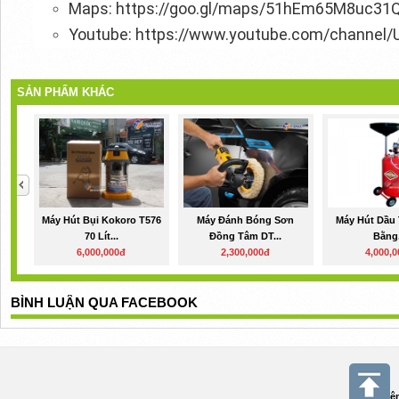
Maps: https://goo.gl/maps/51hEm65M8uc31
Youtube: https://www.youtube.com/channel
SẢN PHẨM KHÁC
Máy Hút Bụi Kokoro T576
Máy Đánh Bóng Sơn
Máy Hút Dầu 
70 Lít...
Đồng Tâm DT...
Bằng.
6,000,000đ
2,300,000đ
4,000,
BÌNH LUẬN QUA FACEBOOK
Điệ