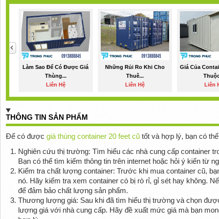
Làm Sao Để Có Được Giá
Những Rủi Ro Khi Cho
Giá Của Conta
Thùng...
Thuê...
Thuộc
Liên Hệ
Liên Hệ
Liên 
THÔNG TIN SẢN PHẨM
Để có được
giá thùng container 20 feet cũ
tốt và hợp lý, bạn có th
Nghiên cứu thị trường: Tìm hiểu các nhà cung cấp container tr
Bạn có thể tìm kiếm thông tin trên internet hoặc hỏi ý kiến từ n
Kiểm tra chất lượng container: Trước khi mua container cũ, bạ
nó. Hãy kiểm tra xem container có bị rò rỉ, gỉ sét hay không. Nế
để đảm bảo chất lượng sản phẩm.
Thương lượng giá: Sau khi đã tìm hiểu thị trường và chọn đượ
lượng giá với nhà cung cấp. Hãy đề xuất mức giá mà bạn mo