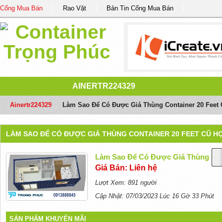
Cổng Mua Bán
Rao Vặt
Bản Tin Cổng Mua Bán
AINERTR224329
Ainertr224329
/
Làm Sao Để Có Được Giá Thùng Container 20 Feet
LÀM SAO ĐỂ CÓ ĐƯỢC GIÁ THÙNG CONTAINER 20 FEET CŨ H
Làm Sao Để Có Được Giá Thùng Con
Giá Bán: Liên hệ
Lượt Xem: 891 người
Cập Nhật: 07/03/2023 Lúc 16 Gờ 33 Phút
SẢN PHẨM KHUYẾN MÃI