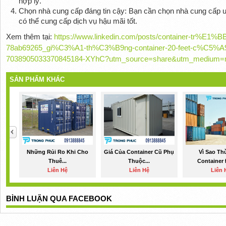
hợp lý.
Chọn nhà cung cấp đáng tin cậy: Bạn cần chọn nhà cung cấp 
có thể cung cấp dịch vụ hậu mãi tốt.
Xem thêm tại:
https://www.linkedin.com/posts/container-tr%E
78ab69265_gi%C3%A1-th%C3%B9ng-container-20-feet-c%C5%A9-co
7038905033370845184-XYhC?utm_source=share&utm_medium=
SẢN PHẨM KHÁC
Những Rủi Ro Khi Cho
Giá Của Container Cũ Phụ
Vì Sao Th
Thuê...
Thuộc...
Container 
Liên Hệ
Liên Hệ
Liên 
BÌNH LUẬN QUA FACEBOOK